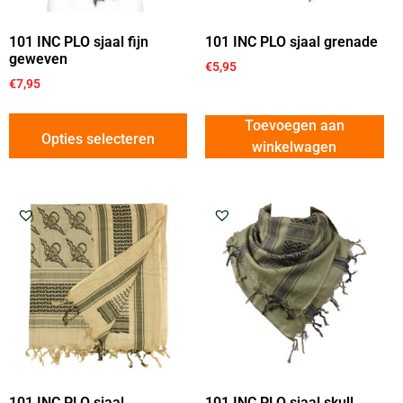
101 INC PLO sjaal fijn
101 INC PLO sjaal grenade
geweven
€
5,95
€
7,95
Toevoegen aan
Opties selecteren
winkelwagen
101 INC PLO sjaal
101 INC PLO sjaal skull