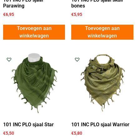
Parawing
bones
€
6,95
€
5,95
Toevoegen aan
Toevoegen aan
winkelwagen
winkelwagen
101 INC PLO sjaal Star
101 INC PLO sjaal Warrior
€
5,50
€
5,80