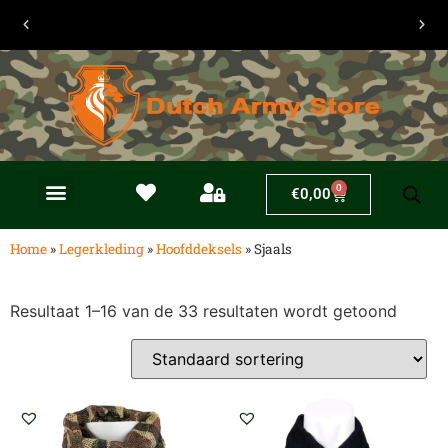
30 dagen
retouren
0
€
0,00
Home
»
Legerkleding
»
Hoofddeksels
»
Sjaals
Resultaat 1–16 van de 33 resultaten wordt getoond