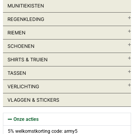
Handschoenen
MUNITIEKISTEN
Handschoenen
Hoofddeksels
REGENKLEDING
Bandana’s
RIEMEN
Baseball petten
Bivak
Brillen
SCHOENEN
Bush Hoed
Handschoenen
SHIRTS & TRUIEN
Helmen
Kinderen
TASSEN
Kleding accessoires
Maskers
VERLICHTING
Mutsen
Sjaals
VLAGGEN & STICKERS
Veldpet & Baret
Jassen
Bescherming
Onze acties
Jassen
Kinderen
5% welkomstkorting code: army5
Tactical Vesten