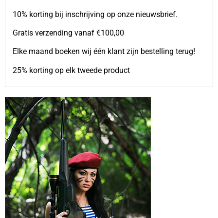
Kinderen
10% korting bij inschrijving op onze nieuwsbrief.
Kleding accessoires
Ondergoed
Gratis verzending vanaf €100,00
Onderhoud
Regenkleding
Elke maand boeken wij één klant zijn bestelling terug!
Regenkleding
25% korting op elk tweede product
Riemen
External parts
Riemen
Tactical Vesten
Schoenen
Sokken & Footwear
Schoenen & Tactical Boots
Shirts & truien
Jassen
Kinderen
Overhemden
Shirts / T-Shirts
Tassen
Truien & Longsleeves