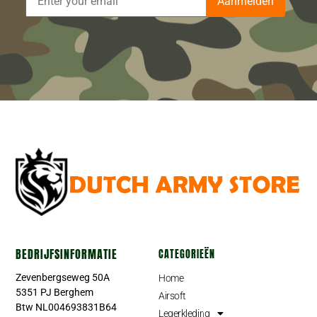
Aanmelden
Externe onderdelen
Gereedschappen
Verlichting
BEDRIJFSINFORMATIE
CATEGORIEËN
Zevenbergseweg 50A
Home
5351 PJ Berghem
Airsoft
Btw NL004693831B64
Legerkleding