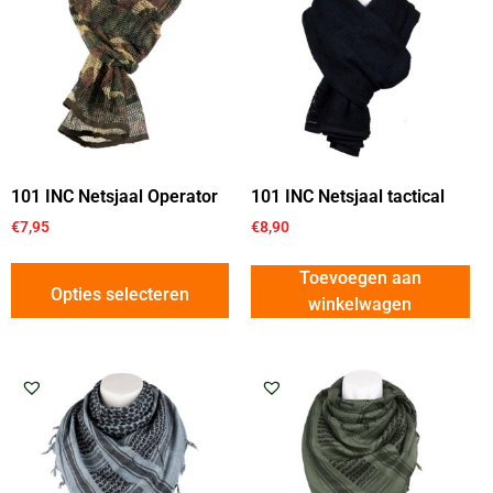
101 INC Netsjaal Operator
101 INC Netsjaal tactical
€
7,95
€
8,90
Toevoegen aan
Opties selecteren
winkelwagen