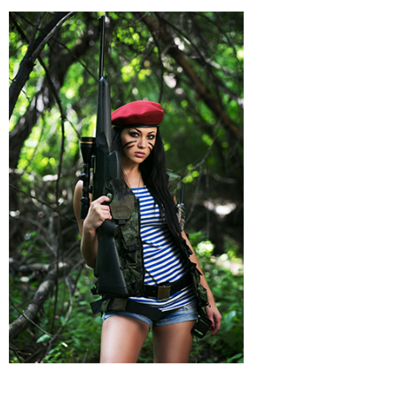
Riemen
Tactical Vesten
Schoenen
Sokken & Footwear
Schoenen & Tactical Boots
Shirts & truien
Jassen
Kinderen
Overhemden
Shirts / T-Shirts
Tassen
Truien & Longsleeves
Vesten & Hoodies
Sokken & Footwear
Tactical Vesten
Holsters
Survival
Survival & Camping
81
Accessoires
Armbanden