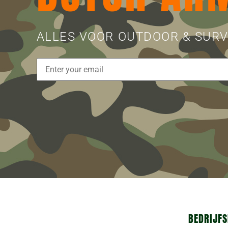
Externe onderdelen
Geweertassen & Guns Cases
Handschoenen
ALLES VOOR OUTDOOR & SURV
Holsters
Magazijnen
Plunjezakken
Rugzakken
Sleutelhangers & Keycords
Survival & Camping
Tassen
Vuur maken & Warmte
Batterijen
Externe onderdelen
Gereedschappen
Verlichting
BEDRIJFS