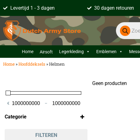
Levertijd 1 - 3 dagen
30 dagen retouren
Home
Legerkleding
Emblemen
Mess
Airsoft
Home
»
Hoofddeksels
»
Helmen
Geen producten
€
–
Minimale prijs
Maximale prijs
Categorie
FILTEREN
Airsoft accessoires