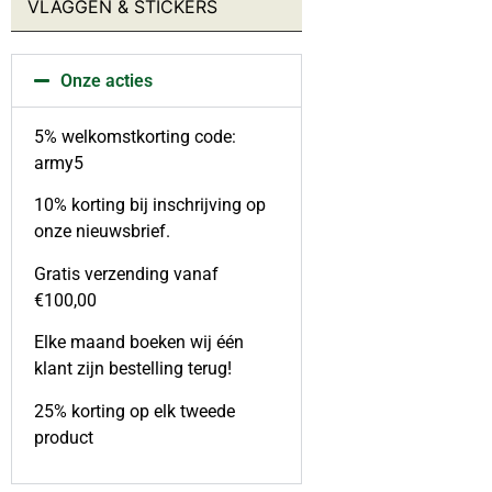
VLAGGEN & STICKERS
Handschoenen
Helmen
Kinderen
Kleding accessoires
Onze acties
Maskers
Mutsen
5% welkomstkorting code:
Sjaals
army5
Veldpet & Baret
Jassen
10% korting bij inschrijving op
Bescherming
onze nieuwsbrief.
Jassen
Kinderen
Gratis verzending vanaf
Tactical Vesten
€100,00
Kinderen
Kleding accessoires
Elke maand boeken wij één
Ondergoed
klant zijn bestelling terug!
Onderhoud
Regenkleding
25% korting op elk tweede
Regenkleding
product
Riemen
External parts