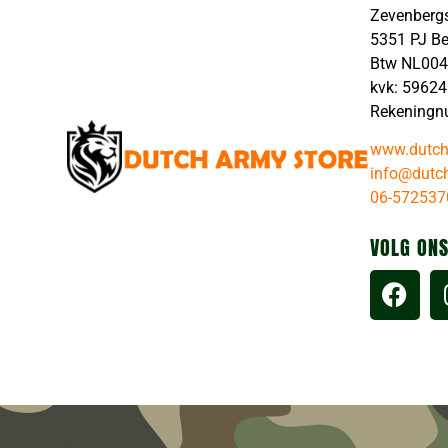
Zevenberg
5351 PJ B
Btw NL00
kvk: 5962
Rekeningn
www.dutch
info@dutch
06-572537
VOLG ONS