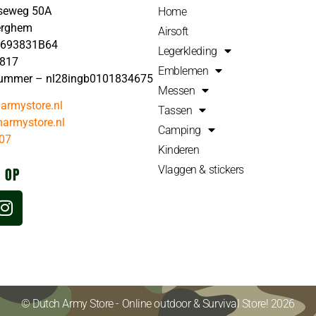
seweg 50A
Home
erghem
Airsoft
4693831B64
Legerkleding
4817
Emblemen
ummer – nl28ingb0101834675
Messen
armystore.nl
Tassen
armystore.nl
Camping
07
Kinderen
Vlaggen & stickers
 OP
© Dutch Army Store - Online outdoor & Survival Store! 2026