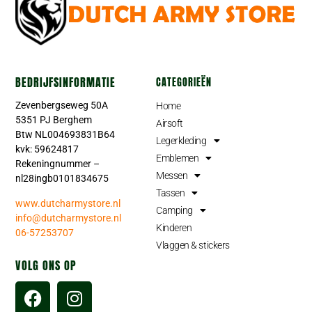
BEDRIJFSINFORMATIE
CATEGORIEËN
Zevenbergseweg 50A
Home
5351 PJ Berghem
Airsoft
Btw NL004693831B64
Legerkleding
kvk: 59624817
Emblemen
Rekeningnummer –
Messen
nl28ingb0101834675
Tassen
www.dutcharmystore.nl
Camping
info@dutcharmystore.nl
Kinderen
06-57253707
Vlaggen & stickers
VOLG ONS OP