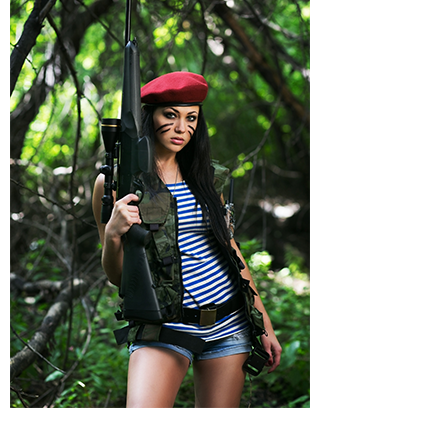
Regenkleding
Regenkleding
Riemen
External parts
Riemen
Tactical Vesten
Schoenen
Sokken & Footwear
Schoenen & Tactical Boots
Shirts & truien
Jassen
Kinderen
Overhemden
Shirts / T-Shirts
Tassen
Truien & Longsleeves
Vesten & Hoodies
Sokken & Footwear
Tactical Vesten
Holsters
Survival