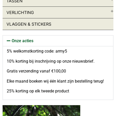
TASSEN
Baseball petten
Bivak
VERLICHTING
Brillen
Bush Hoed
VLAGGEN & STICKERS
Handschoenen
Helmen
Kinderen
Kleding accessoires
Onze acties
Maskers
Mutsen
5% welkomstkorting code: army5
Sjaals
10% korting bij inschrijving op onze nieuwsbrief.
Veldpet & Baret
Jassen
Gratis verzending vanaf €100,00
Bescherming
Jassen
Elke maand boeken wij één klant zijn bestelling terug!
Kinderen
Tactical Vesten
25% korting op elk tweede product
Kinderen
Kleding accessoires
Ondergoed
Onderhoud