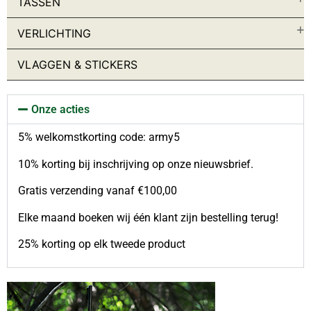
TASSEN
Baseball petten
Bivak
VERLICHTING
Brillen
Bush Hoed
VLAGGEN & STICKERS
Handschoenen
Helmen
Kinderen
Kleding accessoires
Onze acties
Maskers
Mutsen
5% welkomstkorting code: army5
Sjaals
10% korting bij inschrijving op onze nieuwsbrief.
Veldpet & Baret
Jassen
Gratis verzending vanaf €100,00
Bescherming
Jassen
Elke maand boeken wij één klant zijn bestelling terug!
Kinderen
Tactical Vesten
25% korting op elk tweede product
Kinderen
Kleding accessoires
Ondergoed
Onderhoud