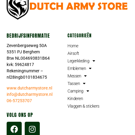
BEDRIJFSINFORMATIE
CATEGORIEËN
Zevenbergseweg 50A
Home
5351 PJ Berghem
Airsoft
Btw NL004693831B64
Legerkleding
kvk: 59624817
Emblemen
Rekeningnummer –
Messen
nl28ingb0101834675
Tassen
www.dutcharmystore.nl
Camping
info@dutcharmystore.nl
Kinderen
06-57253707
Vlaggen & stickers
VOLG ONS OP