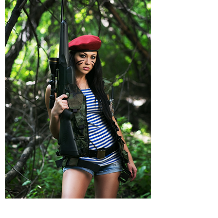
Regenkleding
Regenkleding
Riemen
External parts
Riemen
Tactical Vesten
Schoenen
Sokken & Footwear
Schoenen & Tactical Boots
Shirts & truien
Jassen
Kinderen
Overhemden
Shirts / T-Shirts
Tassen
Truien & Longsleeves
Vesten & Hoodies
Sokken & Footwear
Tactical Vesten
Holsters
Survival