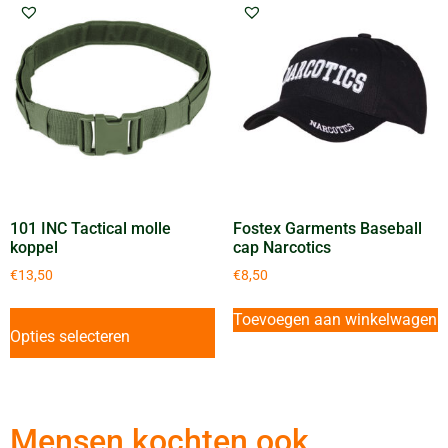
101 INC Tactical molle
Fostex Garments Baseball
koppel
cap Narcotics
€
13,50
€
8,50
Toevoegen aan winkelwagen
Opties selecteren
Mensen kochten ook