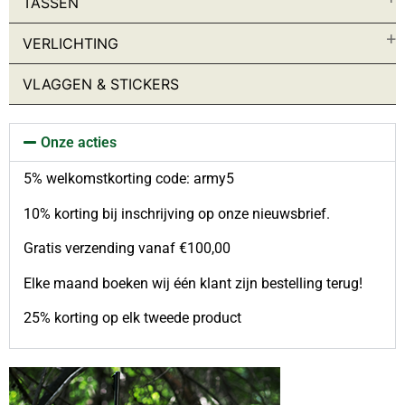
TASSEN
Baseball petten
Bivak
VERLICHTING
Brillen
Bush Hoed
VLAGGEN & STICKERS
Handschoenen
Helmen
Kinderen
Kleding accessoires
Onze acties
Maskers
Mutsen
5% welkomstkorting code: army5
Sjaals
10% korting bij inschrijving op onze nieuwsbrief.
Veldpet & Baret
Jassen
Gratis verzending vanaf €100,00
Bescherming
Jassen
Elke maand boeken wij één klant zijn bestelling terug!
Kinderen
Tactical Vesten
25% korting op elk tweede product
Kinderen
Kleding accessoires
Ondergoed
Onderhoud