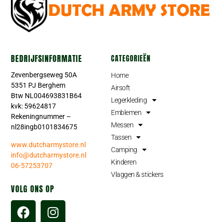
BEDRIJFSINFORMATIE
CATEGORIEËN
Zevenbergseweg 50A
Home
5351 PJ Berghem
Airsoft
Btw NL004693831B64
Legerkleding
kvk: 59624817
Emblemen
Rekeningnummer –
Messen
nl28ingb0101834675
Tassen
www.dutcharmystore.nl
Camping
info@dutcharmystore.nl
Kinderen
06-57253707
Vlaggen & stickers
VOLG ONS OP