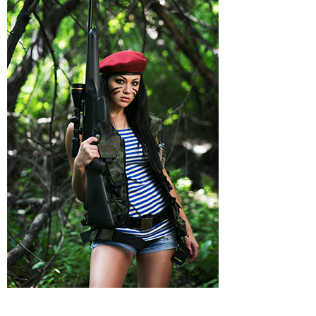
Regenkleding
Regenkleding
Riemen
External parts
Riemen
Tactical Vesten
Schoenen
Sokken & Footwear
Schoenen & Tactical Boots
Shirts & truien
Jassen
Kinderen
Overhemden
Shirts / T-Shirts
Tassen
Truien & Longsleeves
Vesten & Hoodies
Sokken & Footwear
Tactical Vesten
Holsters
Survival