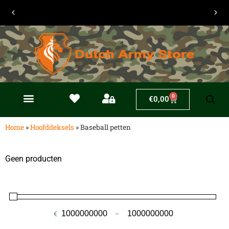
0
€
0,00
Home
»
Hoofddeksels
»
Baseball petten
Geen producten
€
–
Minimale prijs
Maximale prijs