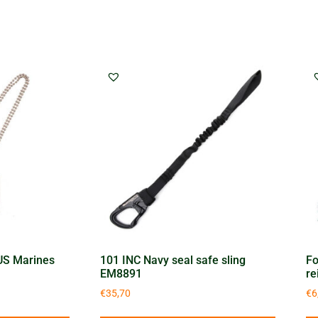
US Marines
101 INC Navy seal safe sling
Fo
EM8891
re
€
35,70
€
6