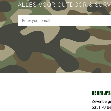
ALLES VOOR OUTDOOR & SURV
BEDRIJFS
Zevenberg
5351 PJ B