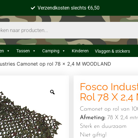
Verzendkosten slechts €6,50
en
Tassen
Camping
Kinderen
Vlaggen & stickers
dustries Camonet op rol 78 x 2,4 M WOODLAND
Fosco Indus
Rol 78 X 2
Camonet op rol van 100
Afmeting:
78 X 2,4 mtr
Sterk en duurzaam
Niet giftig!