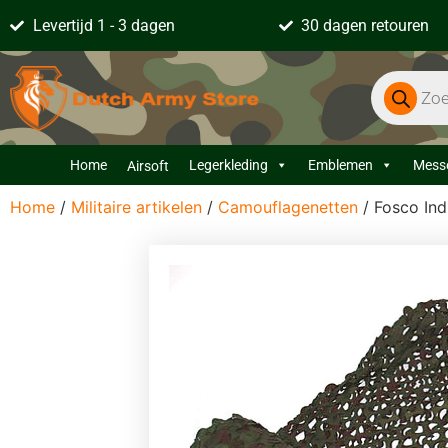
Levertijd 1 - 3 dagen
30 dagen retouren
Home
Legerkleding
Emblemen
Mess
Airsoft
Home
/
Militaire artikelen
/
Camouflagenetten
/ Fosco In