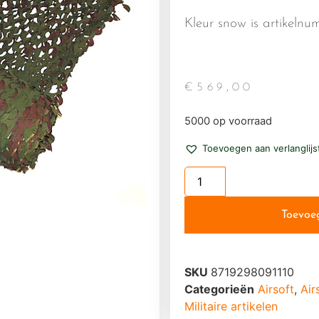
Kleur snow is artikeln
€
569,00
5000 op voorraad
Toevoegen aan verlanglijs
Toevoe
SKU
8719298091110
Categorieën
Airsoft
,
Air
Militaire artikelen