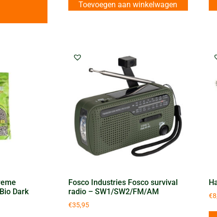
Toevoegen aan winkelwagen
treme
Fosco Industries Fosco survival
Ha
Bio Dark
radio – SW1/SW2/FM/AM
€
8
€
35,95