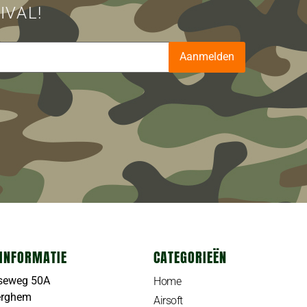
IVAL!
Aanmelden
INFORMATIE
CATEGORIEËN
seweg 50A
Home
erghem
Airsoft