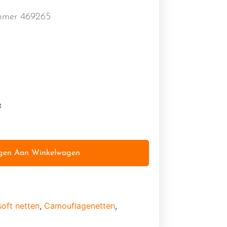
ummer 469265
t
gen Aan Winkelwagen
soft netten
,
Camouflagenetten
,