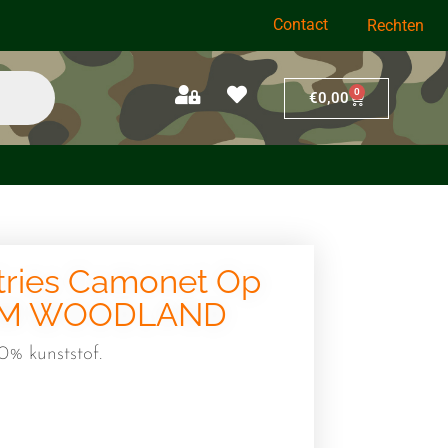
Contact
Rechten
0
€
0,00
tries Camonet Op
,4 M WOODLAND
% kunststof.