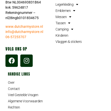
Btw NL004693831B64
Legerkleding
kvk: 59624817
Emblemen
Rekeningnummer –
Messen
nl28ingb0101834675
Tassen
www.dutcharmystore.nl
Camping
info@dutcharmystore.nl
Kinderen
06-57253707
Vlaggen & stickers
VOLG ONS OP
HANDIGE LINKS
Over
Contact
Veel Gestelde Vragen
Algemene Voorwaarden
Rechten