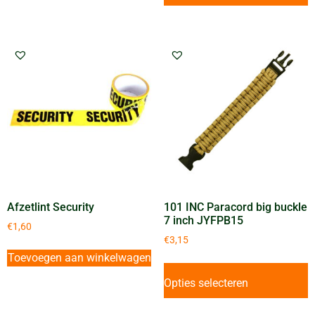
Afzetlint Security
101 INC Paracord big buckle
7 inch JYFPB15
€
1,60
€
3,15
Toevoegen aan winkelwagen
Opties selecteren