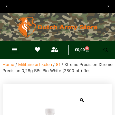
30 dagen
retouren
0
€
0,00
Home
/
Militaire artikelen
/
81
/ Xtreme Precision Xtreme
Precision 0,28g BBs Bio White (2800 bb) fles