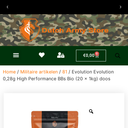
Verzendkosten
slechts €6,50
0
€
0,00
Home
/
Militaire artikelen
/
81
/ Evolution Evolution
0,28g High Performance BBs Bio (20 x 1kg) doos