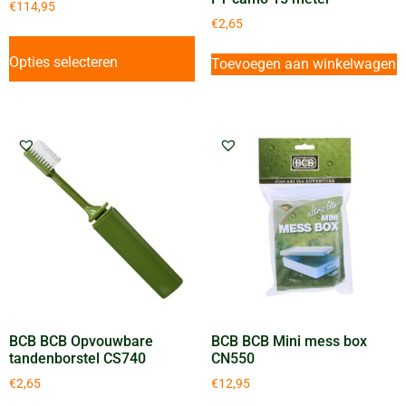
€
114,95
€
2,65
Opties selecteren
Toevoegen aan winkelwagen
BCB BCB Opvouwbare
BCB BCB Mini mess box
tandenborstel CS740
CN550
€
2,65
€
12,95