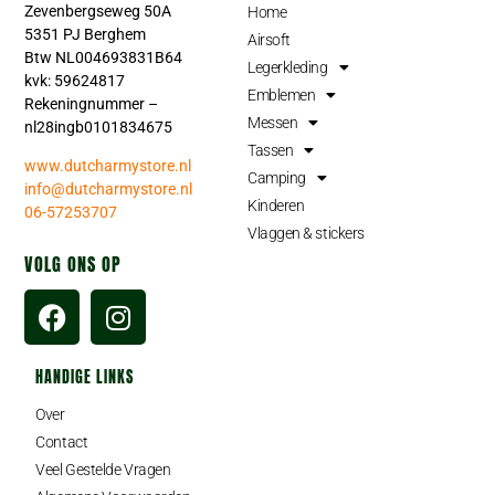
Zevenbergseweg 50A
Home
5351 PJ Berghem
Airsoft
Btw NL004693831B64
Legerkleding
kvk: 59624817
Emblemen
Rekeningnummer –
Messen
nl28ingb0101834675
Tassen
www.dutcharmystore.nl
Camping
info@dutcharmystore.nl
Kinderen
06-57253707
Vlaggen & stickers
VOLG ONS OP
HANDIGE LINKS
Over
Contact
Veel Gestelde Vragen