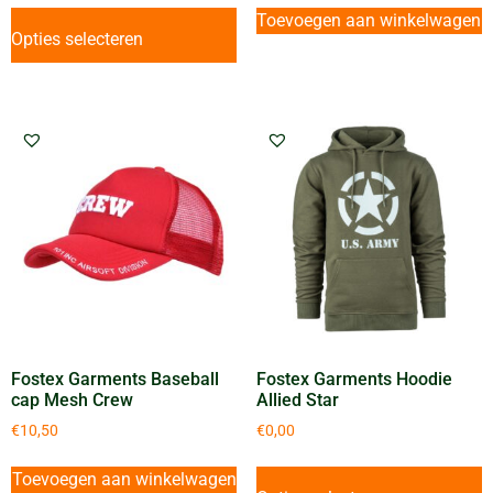
Toevoegen aan winkelwagen
Opties selecteren
Fostex Garments Baseball
Fostex Garments Hoodie
cap Mesh Crew
Allied Star
€
10,50
€
0,00
Toevoegen aan winkelwagen