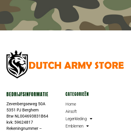
BEDRIJFSINFORMATIE
CATEGORIEËN
Zevenbergseweg 50A
Home
5351 PJ Berghem
Airsoft
Btw NL004693831B64
Legerkleding
kvk: 59624817
Emblemen
Rekeningnummer –