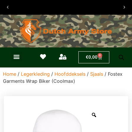
30 dagen
retouren
0
€
0,00
Home
/
Legerkleding
/
Hoofddeksels
/
Sjaals
/ Fostex
Garments Wrap Biker (Coolmax)