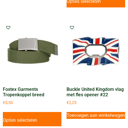
Opties selecteren
Fostex Garments
Buckle United Kingdom vlag
Tropenkoppel breed
met fles opener #22
€
5,50
€
2,25
Toevoegen aan winkelwagen
Opties selecteren