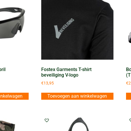
ril
Fostex Garments T-shirt
Bo
beveiliging V-logo
(T
€
13,95
€
2
inkelwagen
Toevoegen aan winkelwagen