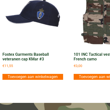
Fostex Garments Baseball
101 INC Tactical ves
veteranen cap KMar #3
French camo
€
11,55
€
0,00
Toevoegen aan winkelwagen
Toevoegen aan w