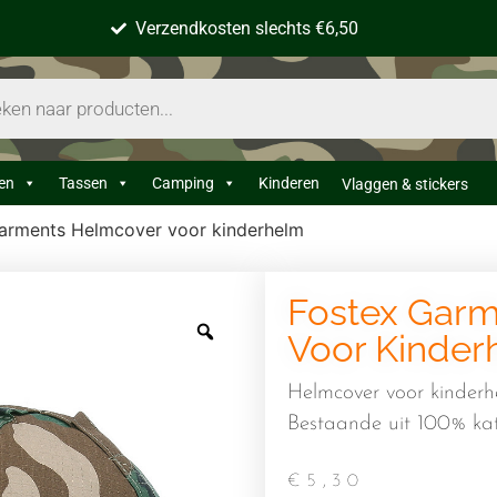
Verzendkosten slechts €6,50
en
Tassen
Camping
Kinderen
Vlaggen & stickers
arments Helmcover voor kinderhelm
Fostex Gar
Voor Kinder
Helmcover voor kinderh
Bestaande uit 100% ka
€
5,30