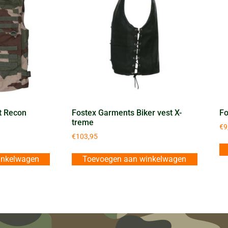
t Recon
Fostex Garments Biker vest X-
Fo
treme
€
9
€
103,95
inkelwagen
Toevoegen aan winkelwagen