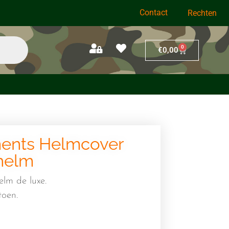
Contact
Rechten
0
€
0,00
ments Helmcover
helm
elm de luxe.
toen.