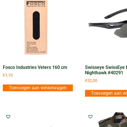
Fosco Industries Veters 160 cm
Swisseye SwissEye b
Nighthawk #40291
€
1,10
€
52,30
Toevoegen aan winkelwagen
Toevoegen aan w