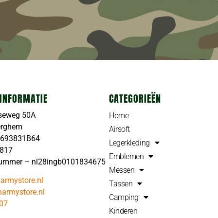
INFORMATIE
CATEGORIEËN
seweg 50A
Home
erghem
Airsoft
4693831B64
Legerkleding
4817
Emblemen
ummer – nl28ingb0101834675
Messen
armystore.nl
Tassen
armystore.nl
Camping
07
Kinderen