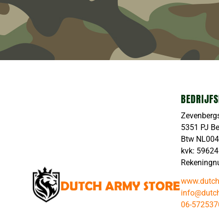
BEDRIJFS
Zevenberg
5351 PJ B
Btw NL00
kvk: 5962
Rekeningn
www.dutch
info@dutch
06-572537