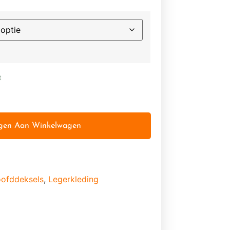
t
gen Aan Winkelwagen
ofddeksels
,
Legerkleding