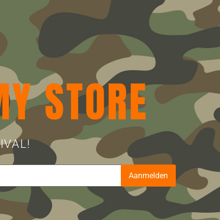
MY STORE
IVAL!
Aanmelden