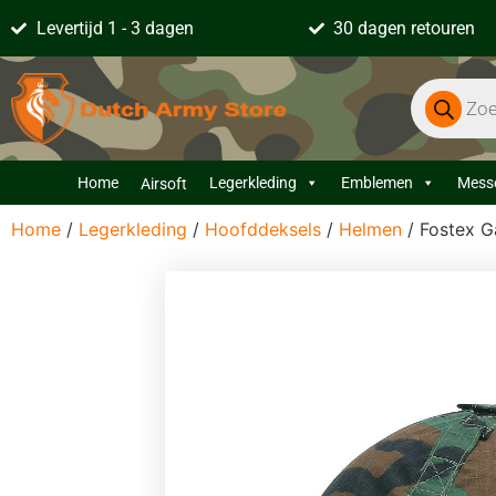
Levertijd 1 - 3 dagen
30 dagen retouren
Home
Legerkleding
Emblemen
Mess
Airsoft
Home
/
Legerkleding
/
Hoofddeksels
/
Helmen
/ Fostex G