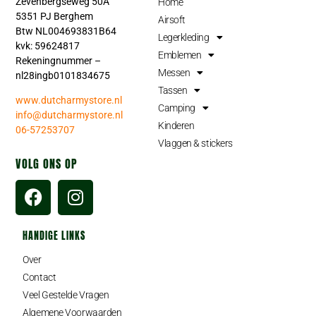
Zevenbergseweg 50A
Home
5351 PJ Berghem
Airsoft
Btw NL004693831B64
Legerkleding
kvk: 59624817
Emblemen
Rekeningnummer –
Messen
nl28ingb0101834675
Tassen
www.dutcharmystore.nl
Camping
info@dutcharmystore.nl
Kinderen
06-57253707
Vlaggen & stickers
VOLG ONS OP
HANDIGE LINKS
Over
Contact
Veel Gestelde Vragen
Algemene Voorwaarden