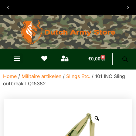
30 dagen
retouren
0
€
0,00
Home
/
Militaire artikelen
/
Slings Etc.
/ 101 INC Sling
outbreak LQ15382