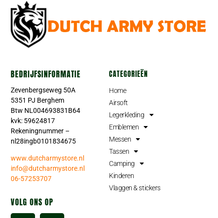
BEDRIJFSINFORMATIE
CATEGORIEËN
Zevenbergseweg 50A
Home
5351 PJ Berghem
Airsoft
Btw NL004693831B64
Legerkleding
kvk: 59624817
Emblemen
Rekeningnummer –
Messen
nl28ingb0101834675
Tassen
www.dutcharmystore.nl
Camping
info@dutcharmystore.nl
Kinderen
06-57253707
Vlaggen & stickers
VOLG ONS OP