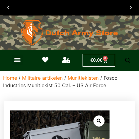
30 dagen
retouren
0
€
0,00
Home
/
Militaire artikelen
/
Munitiekisten
/ Fosco
Industries Munitiekist 50 Cal. – US Air Force