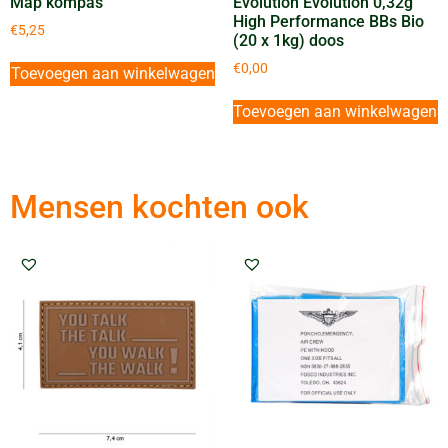
Map kompas
Evolution Evolution 0,32g
High Performance BBs Bio
€
5,25
(20 x 1kg) doos
€
0,00
Toevoegen aan winkelwagen
Toevoegen aan winkelwagen
Mensen kochten ook