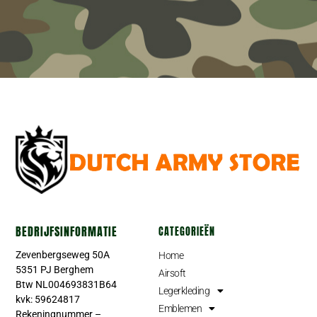
BEDRIJFSINFORMATIE
CATEGORIEËN
Zevenbergseweg 50A
Home
5351 PJ Berghem
Airsoft
Btw NL004693831B64
Legerkleding
kvk: 59624817
Emblemen
Rekeningnummer –