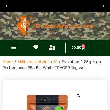
30 dagen
retouren
0
€
0,00
Home
/
Militaire artikelen
/
81
/ Evolution 0,25g High
Performance BBs Bio White TRACER 1kg za