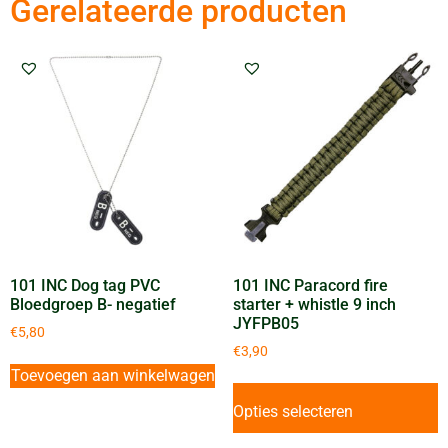
Gerelateerde producten
101 INC Dog tag PVC
101 INC Paracord fire
Bloedgroep B- negatief
starter + whistle 9 inch
JYFPB05
€
5,80
€
3,90
Toevoegen aan winkelwagen
Opties selecteren