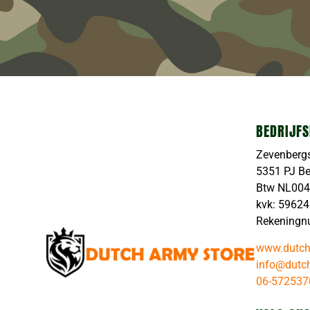
BEDRIJFS
Zevenberg
5351 PJ B
Btw NL00
kvk: 5962
Rekeningn
www.dutch
info@dutch
06-572537