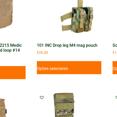
-2215 Medic
101 INC Drop leg M4 mag pouch
Sc
d loop #14
€
26,50
€
1
Opties selecteren
Op