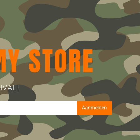
MY STORE
IVAL!
Aanmelden