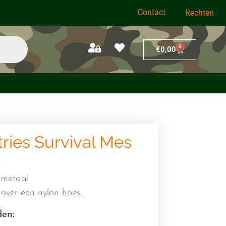
Contact
Rechten
0
€
0,00
ries Survival Mes
 metaal
 over een nylon hoes.
den: