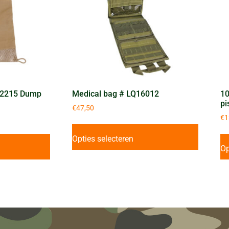
-2215 Dump
Medical bag # LQ16012
10
pi
€
47,50
€
1
Opties selecteren
Op