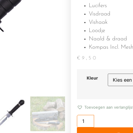
Lucifers
Visdraad
Vishaak
Loodje
Naald & draad
Kompas Incl. Mes
€
9,50
Kleur
Toevoegen aan verlanglijs