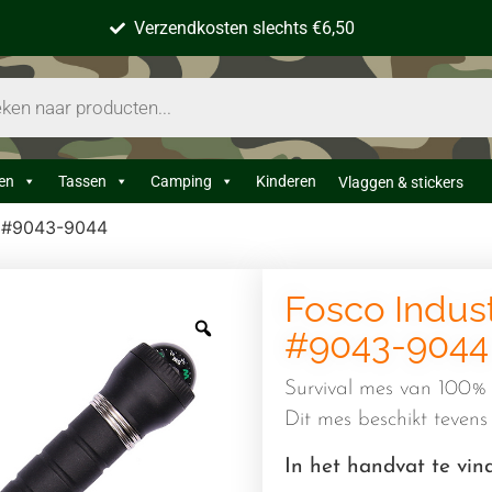
Verzendkosten slechts €6,50
en
Tassen
Camping
Kinderen
Vlaggen & stickers
es #9043-9044
Fosco Indust
#9043-9044
Survival mes van 100%
Dit mes beschikt tevens
In het handvat te vin