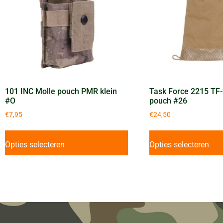
101 INC Molle pouch PMR klein
Task Force 2215 TF
#O
pouch #26
€
7,95
€
24,50
Opties selecteren
Opties selecteren