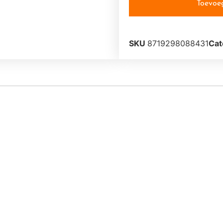
Toevoe
SKU
8719298088431
Cat