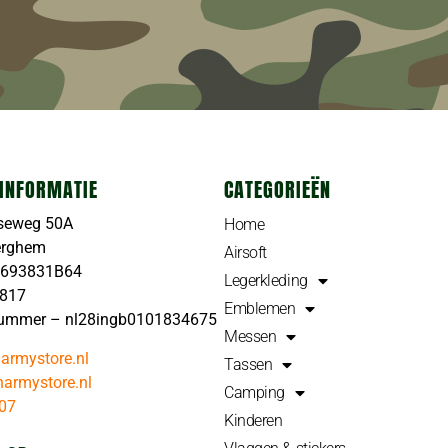
INFORMATIE
CATEGORIEËN
seweg 50A
Home
erghem
Airsoft
4693831B64
Legerkleding
4817
Emblemen
ummer – nl28ingb0101834675
Messen
armystore.nl
Tassen
armystore.nl
Camping
07
Kinderen