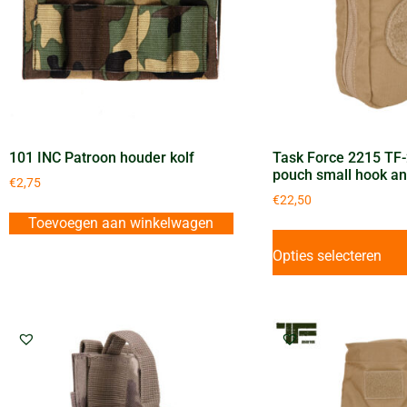
101 INC Patroon houder kolf
Task Force 2215 TF
pouch small hook an
€
2,75
€
22,50
Toevoegen aan winkelwagen
Opties selecteren