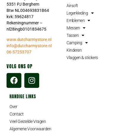
5351 PJ Berghem
Airsoft
Btw NL004693831B64
Legerkleding
kvk: 59624817
Emblemen
Rekeningnummer –
Messen
nl28ingb0101834675
Tassen
www.dutcharmystore.nl
Camping
info@dutcharmystore.nl
Kinderen
06-57253707
Vlaggen & stickers
VOLG ONS OP
HANDIGE LINKS
Over
Contact
Veel Gestelde Vragen
Algemene Voorwaarden