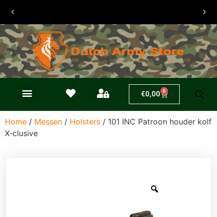
0
€
0,00
Home
/
Messen
/
Holsters
/ 101 INC Patroon houder kolf
X-clusive