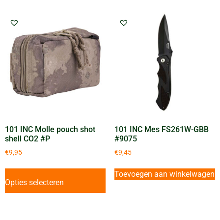
101 INC Molle pouch shot
101 INC Mes FS261W-GBB
shell CO2 #P
#9075
€
9,95
€
9,45
Toevoegen aan winkelwagen
Opties selecteren