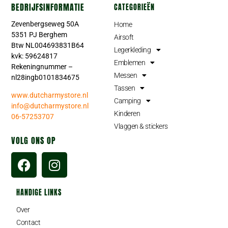
BEDRIJFSINFORMATIE
CATEGORIEËN
Zevenbergseweg 50A
Home
5351 PJ Berghem
Airsoft
Btw NL004693831B64
Legerkleding
kvk: 59624817
Emblemen
Rekeningnummer –
Messen
nl28ingb0101834675
Tassen
www.dutcharmystore.nl
Camping
info@dutcharmystore.nl
Kinderen
06-57253707
Vlaggen & stickers
VOLG ONS OP
HANDIGE LINKS
Over
Contact