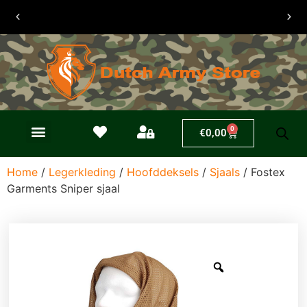
30 dagen
retouren
0
€
0,00
Home
/
Legerkleding
/
Hoofddeksels
/
Sjaals
/ Fostex
Garments Sniper sjaal