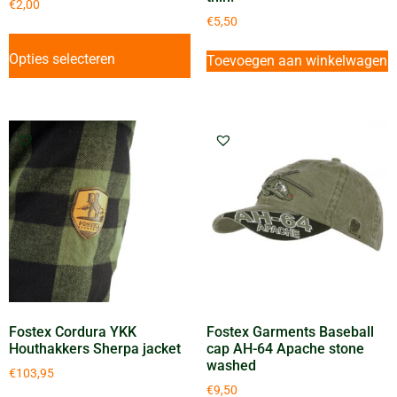
€
2,00
€
5,50
Opties selecteren
Toevoegen aan winkelwagen
Fostex Cordura YKK
Fostex Garments Baseball
Houthakkers Sherpa jacket
cap AH-64 Apache stone
washed
€
103,95
€
9,50