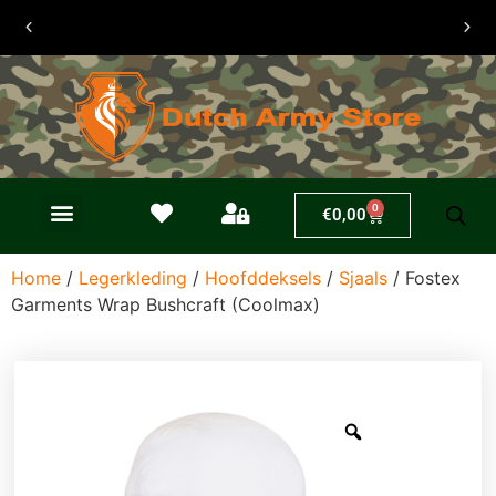
30 dagen
retouren
0
€
0,00
Home
/
Legerkleding
/
Hoofddeksels
/
Sjaals
/ Fostex
Garments Wrap Bushcraft (Coolmax)