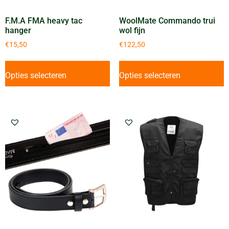
F.M.A FMA heavy tac
WoolMate Commando trui
hanger
wol fijn
€
15,50
€
122,50
Opties selecteren
Opties selecteren