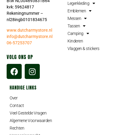
Btw NL004693831B64
Legerkleding
kvk: 59624817
Emblemen
Rekeningnummer –
Messen
nl28ingb0101834675
Tassen
www.dutcharmystore.nl
Camping
info@dutcharmystore.nl
Kinderen
06-57253707
Vlaggen & stickers
VOLG ONS OP
HANDIGE LINKS
Over
Contact
Veel Gestelde Vragen
Algemene Voorwaarden
Rechten