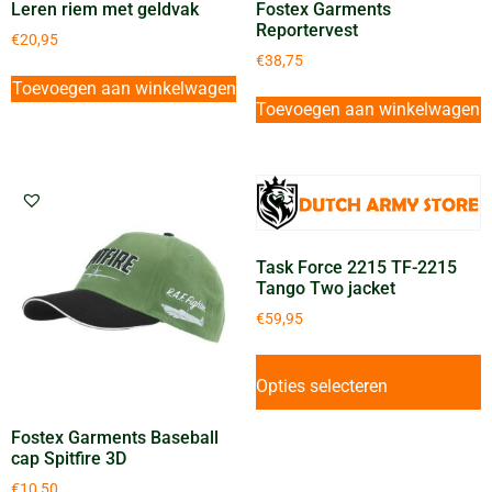
Leren riem met geldvak
Fostex Garments
Reportervest
€
20,95
€
38,75
Toevoegen aan winkelwagen
Toevoegen aan winkelwagen
Task Force 2215 TF-2215
Tango Two jacket
€
59,95
Opties selecteren
Fostex Garments Baseball
cap Spitfire 3D
€
10,50