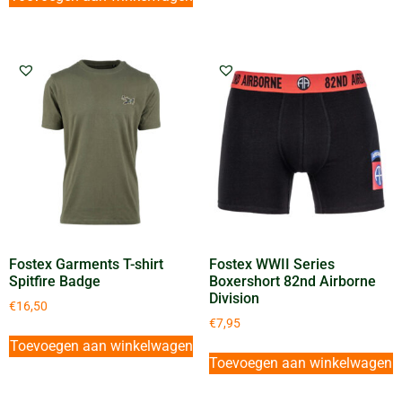
Fostex Garments T-shirt
Fostex WWII Series
Spitfire Badge
Boxershort 82nd Airborne
Division
€
16,50
€
7,95
Toevoegen aan winkelwagen
Toevoegen aan winkelwagen