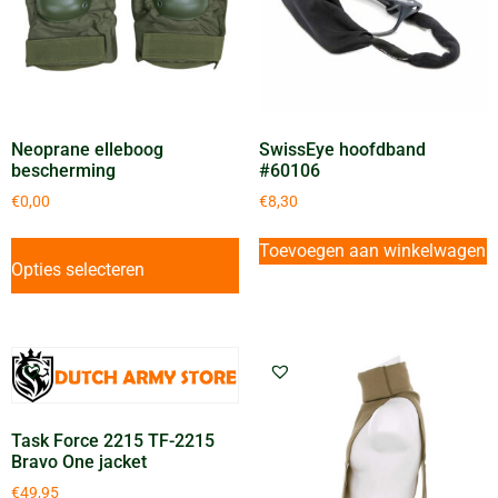
Neoprane elleboog
SwissEye hoofdband
bescherming
#60106
€
0,00
€
8,30
Toevoegen aan winkelwagen
Opties selecteren
Task Force 2215 TF-2215
Bravo One jacket
€
49,95