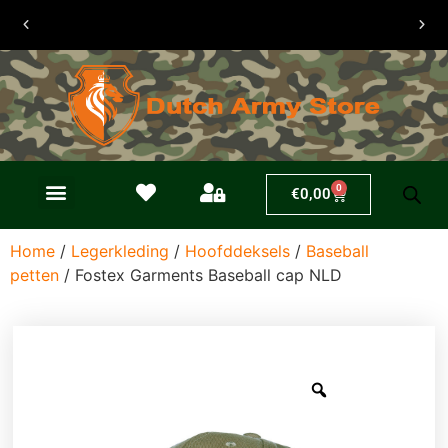
30 dagen
retouren
0
€
0,00
Home
/
Legerkleding
/
Hoofddeksels
/
Baseball
petten
/ Fostex Garments Baseball cap NLD