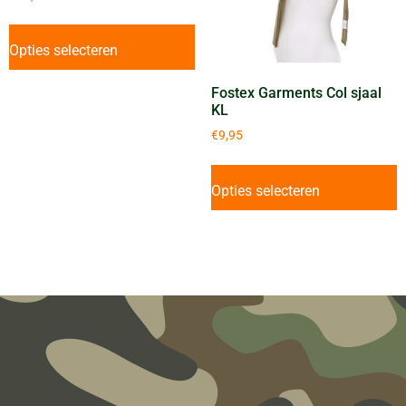
Opties selecteren
Fostex Garments Col sjaal
KL
€
9,95
Opties selecteren