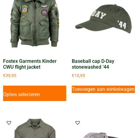
Fostex Garments Kinder
Baseball cap D-Day
CWU flight jacket
stonewashed ’44
€
39,95
€
10,95
Toevoegen aan winkelwagen
Opties selecteren