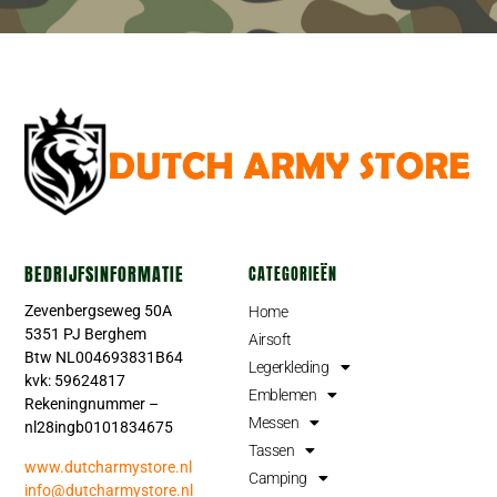
BEDRIJFSINFORMATIE
CATEGORIEËN
Zevenbergseweg 50A
Home
5351 PJ Berghem
Airsoft
Btw NL004693831B64
Legerkleding
kvk: 59624817
Emblemen
Rekeningnummer –
Messen
nl28ingb0101834675
Tassen
www.dutcharmystore.nl
Camping
info@dutcharmystore.nl