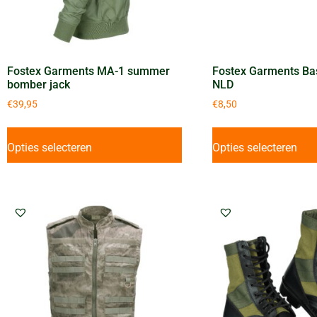
Fostex Garments MA-1 summer
Fostex Garments Ba
bomber jack
NLD
€
39,95
€
8,50
Opties selecteren
Opties selecteren