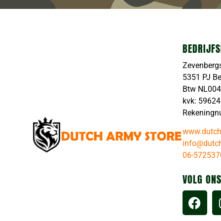
BEDRIJFS
Zevenberg
5351 PJ B
Btw NL00
kvk: 5962
Rekeningn
www.dutch
info@dutch
06-572537
VOLG ONS