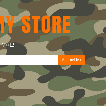
MY STORE
IVAL!
Aanmelden