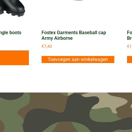
ngle boots
Fostex Garments Baseball cap
Fo
Army Airborne
Br
€
7,40
€
1
Toevoegen aan winkelwagen