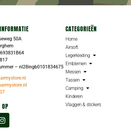
INFORMATIE
CATEGORIEËN
seweg 50A
Home
erghem
Airsoft
4693831B64
Legerkleding
4817
Emblemen
ummer – nl28ingb0101834675
Messen
armystore.nl
Tassen
armystore.nl
Camping
07
Kinderen
Vlaggen & stickers
 OP