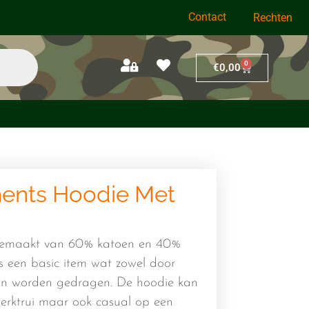
Contact
Rechten
0
€
0,00
ents Hoodie Met
gemaakt van 60% katoen en 40%
is een basic item wat zowel door
n worden gedragen. De hoodie kan
erktrui maar ook casual op een