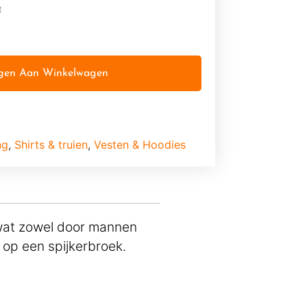
t
gen Aan Winkelwagen
ng
,
Shirts & truien
,
Vesten & Hoodies
 wat zowel door mannen
op een spijkerbroek.