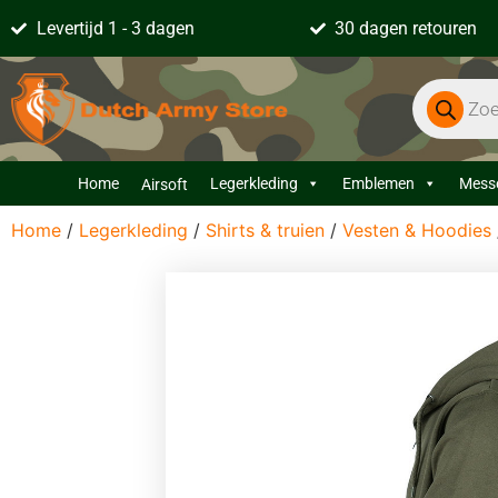
Levertijd 1 - 3 dagen
30 dagen retouren
Home
Legerkleding
Emblemen
Mess
Airsoft
Home
/
Legerkleding
/
Shirts & truien
/
Vesten & Hoodies