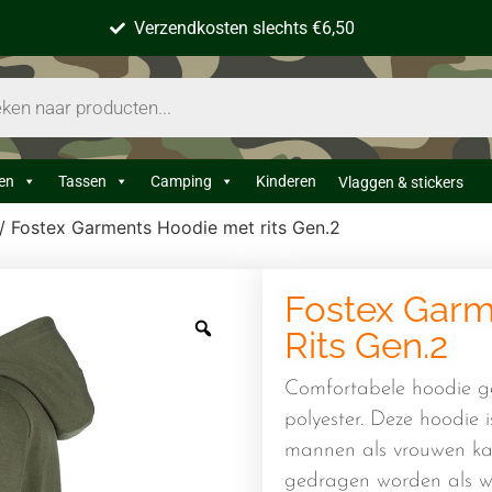
Verzendkosten slechts €6,50
en
Tassen
Camping
Kinderen
Vlaggen & stickers
/ Fostex Garments Hoodie met rits Gen.2
Fostex Garm
Rits Gen.2
Comfortabele hoodie 
polyester. Deze hoodie 
mannen als vrouwen ka
gedragen worden als w