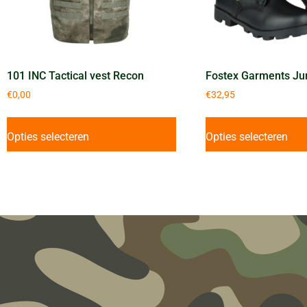
101 INC Tactical vest Recon
Fostex Garments Ju
€
0,00
€
32,95
Opties selecteren
Opties selecteren