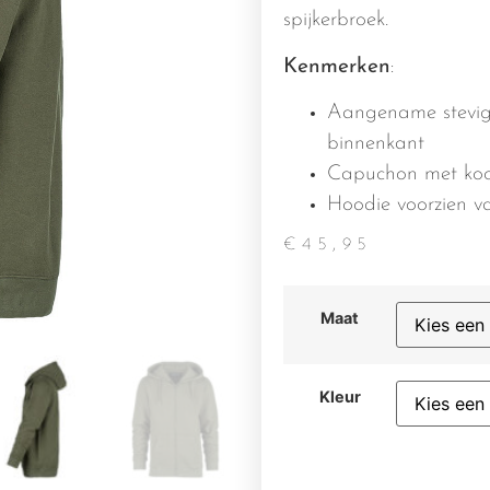
spijkerbroek.
Kenmerken
:
Aangename stevig
binnenkant
Capuchon met ko
Hoodie voorzien va
€
45,95
Maat
Kleur