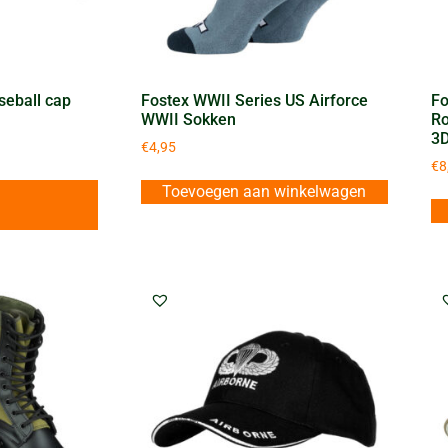
seball cap
Fostex WWII Series US Airforce
Fo
WWII Sokken
Ro
3
€
4,95
€
8
Toevoegen aan winkelwagen