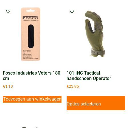
Fosco Industries Veters 180
101 INC Tactical
cm
handschoen Operator
€
1,10
€
23,95
Toevoegen aan winkelwagen
Opties selecteren