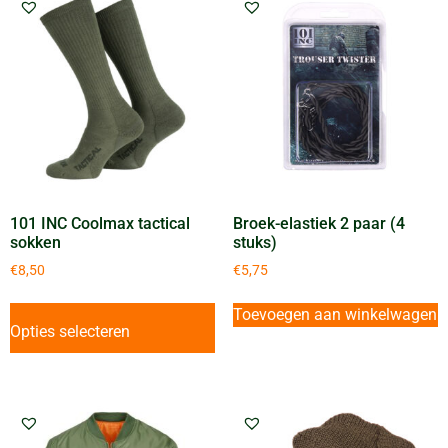
101 INC Coolmax tactical
Broek-elastiek 2 paar (4
sokken
stuks)
€
8,50
€
5,75
Toevoegen aan winkelwagen
Opties selecteren