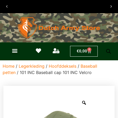
30 dagen
retouren
0
€
0,00
Home
/
Legerkleding
/
Hoofddeksels
/
Baseball
petten
/ 101 INC Baseball cap 101 INC Velcro