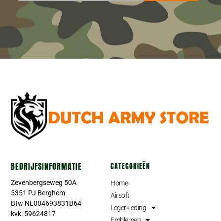
BEDRIJFSINFORMATIE
CATEGORIEËN
Zevenbergseweg 50A
Home
5351 PJ Berghem
Airsoft
Btw NL004693831B64
Legerkleding
kvk: 59624817
Emblemen