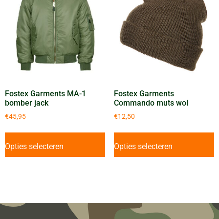
Fostex Garments MA-1
Fostex Garments
bomber jack
Commando muts wol
€
45,95
€
12,50
Opties selecteren
Opties selecteren