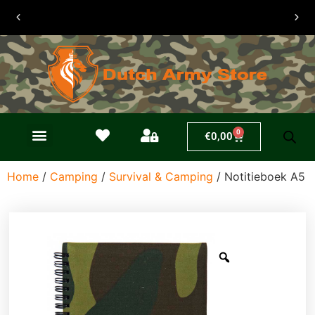
30 dagen
retouren
0
€
0,00
Home
/
Camping
/
Survival & Camping
/ Notitieboek A5