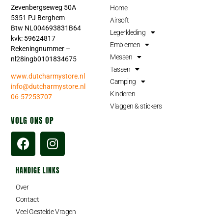
Zevenbergseweg 50A
Home
5351 PJ Berghem
Airsoft
Btw NL004693831B64
Legerkleding
kvk: 59624817
Emblemen
Rekeningnummer –
Messen
nl28ingb0101834675
Tassen
www.dutcharmystore.nl
Camping
info@dutcharmystore.nl
Kinderen
06-57253707
Vlaggen & stickers
VOLG ONS OP
HANDIGE LINKS
Over
Contact
Veel Gestelde Vragen