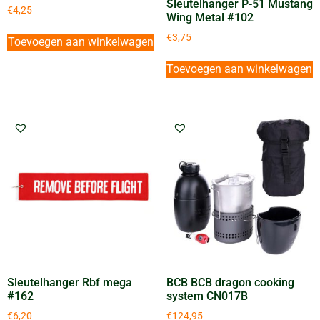
Sleutelhanger P-51 Mustang
€
4,25
Wing Metal #102
€
3,75
Toevoegen aan winkelwagen
Toevoegen aan winkelwagen
Sleutelhanger Rbf mega
BCB BCB dragon cooking
#162
system CN017B
€
6,20
€
124,95