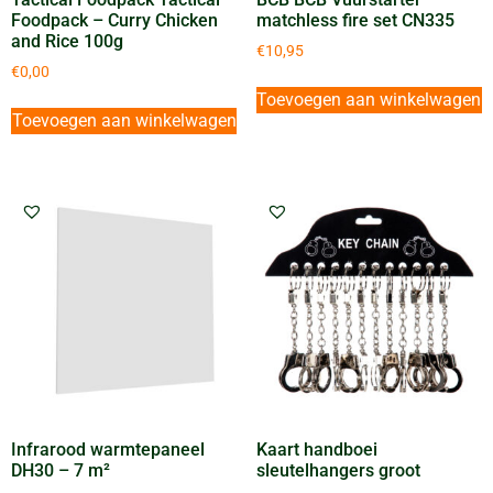
Foodpack – Curry Chicken
matchless fire set CN335
and Rice 100g
€
10,95
€
0,00
Toevoegen aan winkelwagen
Toevoegen aan winkelwagen
Infrarood warmtepaneel
Kaart handboei
DH30 – 7 m²
sleutelhangers groot