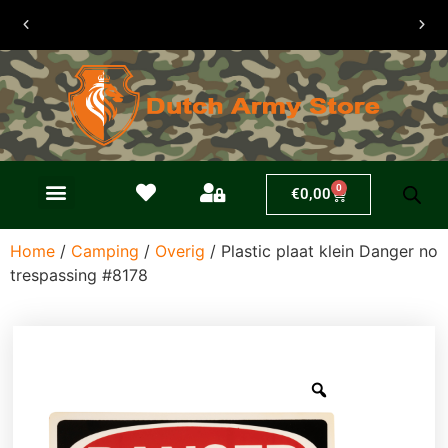
30 dagen
retouren
0
€
0,00
Home
/
Camping
/
Overig
/ Plastic plaat klein Danger no
trespassing #8178