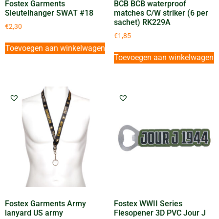
Fostex Garments
BCB BCB waterproof
Sleutelhanger SWAT #18
matches C/W striker (6 per
sachet) RK229A
€
2,30
€
1,85
Toevoegen aan winkelwagen
Toevoegen aan winkelwagen
Fostex Garments Army
Fostex WWII Series
lanyard US army
Flesopener 3D PVC Jour J