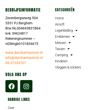
BEDRIJFSINFORMATIE
CATEGORIEËN
Zevenbergseweg 50A
Home
5351 PJ Berghem
Airsoft
Btw NL004693831B64
Legerkleding
kvk: 59624817
Emblemen
Rekeningnummer –
Messen
nl28ingb0101834675
Tassen
www.dutcharmystore.nl
Camping
info@dutcharmystore.nl
Kinderen
06-57253707
Vlaggen & stickers
VOLG ONS OP
HANDIGE LINKS
Over