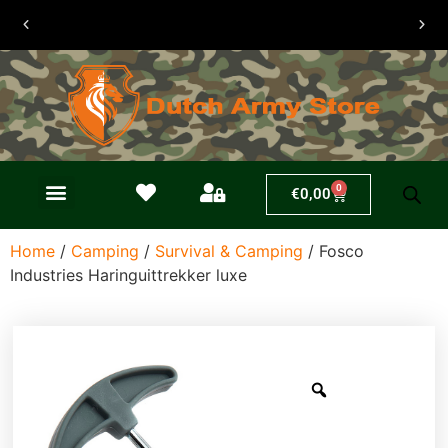
30 dagen
retouren
0
€
0,00
Home
/
Camping
/
Survival & Camping
/ Fosco
Industries Haringuittrekker luxe