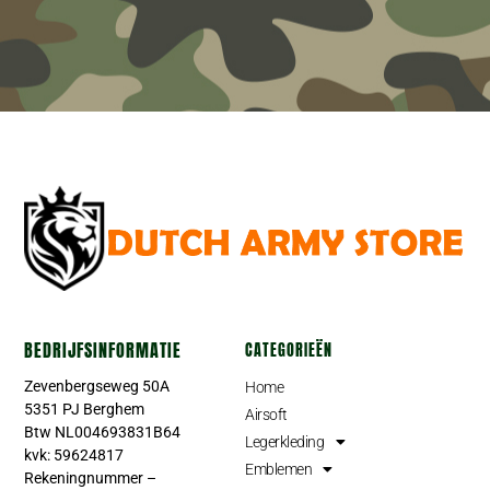
BEDRIJFSINFORMATIE
CATEGORIEËN
Zevenbergseweg 50A
Home
5351 PJ Berghem
Airsoft
Btw NL004693831B64
Legerkleding
kvk: 59624817
Emblemen
Rekeningnummer –