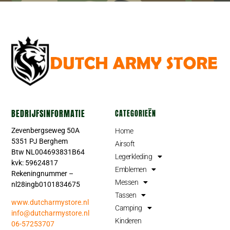
BEDRIJFSINFORMATIE
CATEGORIEËN
Zevenbergseweg 50A
Home
5351 PJ Berghem
Airsoft
Btw NL004693831B64
Legerkleding
kvk: 59624817
Emblemen
Rekeningnummer –
Messen
nl28ingb0101834675
Tassen
www.dutcharmystore.nl
Camping
info@dutcharmystore.nl
Kinderen
06-57253707