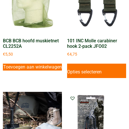
BCB BCB hoofd muskietnet
101 INC Molle carabiner
CL2252A
hook 2-pack JFO02
€
5,50
€
4,75
Toevoegen aan winkelwagen
Opties selecteren