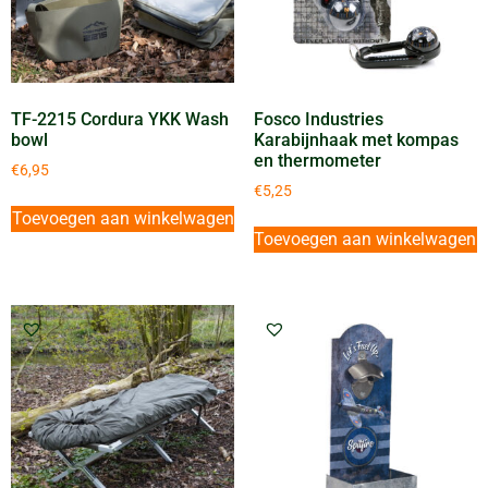
TF-2215 Cordura YKK Wash
Fosco Industries
bowl
Karabijnhaak met kompas
en thermometer
€
6,95
€
5,25
Toevoegen aan winkelwagen
Toevoegen aan winkelwagen