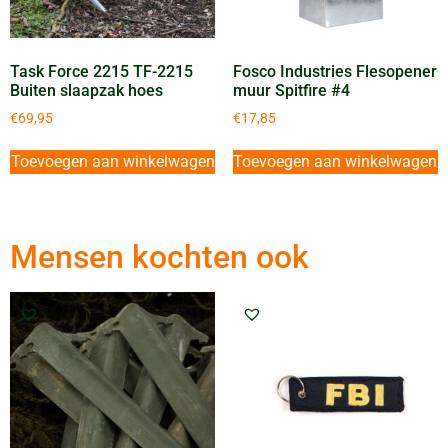
Task Force 2215 TF-2215
Fosco Industries Flesopener
Buiten slaapzak hoes
muur Spitfire #4
€
69,95
€
17,85
Toevoegen aan winkelwagen
Toevoegen aan winkelwagen
Mensen kochten ook