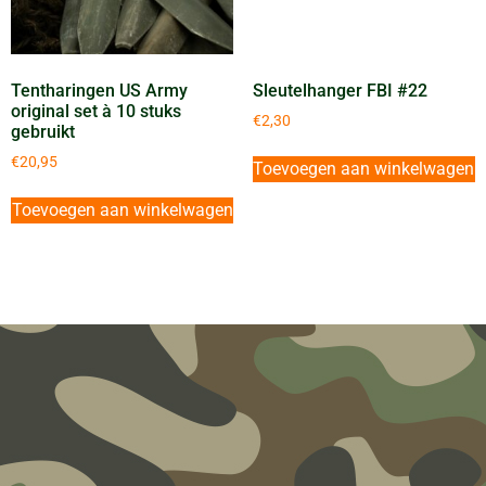
Tentharingen US Army
Sleutelhanger FBI #22
original set à 10 stuks
€
2,30
gebruikt
€
20,95
Toevoegen aan winkelwagen
Toevoegen aan winkelwagen