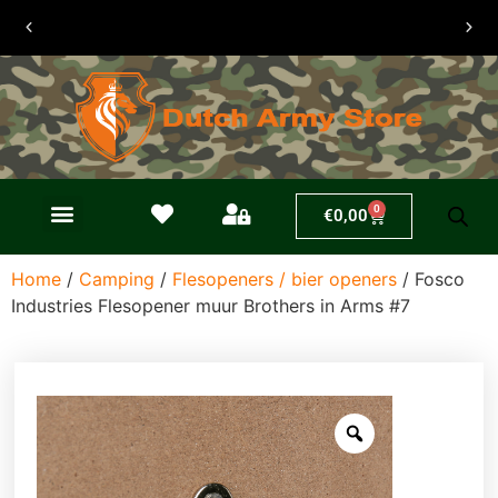
30 dagen
retouren
0
€
0,00
Home
/
Camping
/
Flesopeners / bier openers
/ Fosco
Industries Flesopener muur Brothers in Arms #7