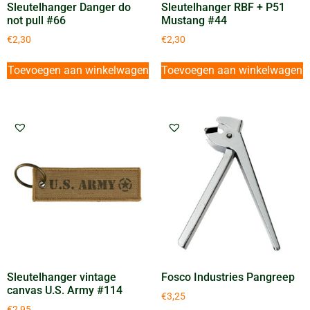
Sleutelhanger Danger do
Sleutelhanger RBF + P51
not pull #66
Mustang #44
€
2,30
€
2,30
Toevoegen aan winkelwagen
Toevoegen aan winkelwagen
Sleutelhanger vintage
Fosco Industries Pangreep
canvas U.S. Army #114
€
3,25
€
2,95