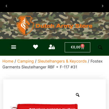
30 dagen
retouren
0
€
0,00
Home
/
Camping
/
Sleutelhangers & Keycords
/ Fostex
Garments Sleutelhanger RBF + F-117 #31