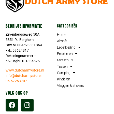
BEDRIJFSINFORMATIE
CATEGORIEËN
Zevenbergseweg 50A
Home
5351 PJ Berghem
Airsoft
Btw NL004693831B64
Legerkleding
kvk: 59624817
Emblemen
Rekeningnummer –
Messen
nl28ingb0101834675
Tassen
www.dutcharmystore.nl
Camping
info@dutcharmystore.nl
Kinderen
06-57253707
Vlaggen & stickers
VOLG ONS OP