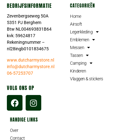
BEDRIJFSINFORMATIE
CATEGORIEËN
Zevenbergseweg 50A
Home
5351 PJ Berghem
Airsoft
Btw NL004693831B64
Legerkleding
kvk: 59624817
Emblemen
Rekeningnummer –
Messen
nl28ingb0101834675
Tassen
www.dutcharmystore.nl
Camping
info@dutcharmystore.nl
Kinderen
06-57253707
Vlaggen & stickers
VOLG ONS OP
HANDIGE LINKS
Over
Contact