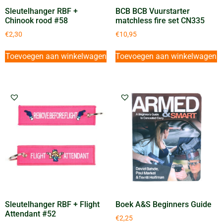
Sleutelhanger RBF +
BCB BCB Vuurstarter
Chinook rood #58
matchless fire set CN335
€
2,30
€
10,95
Toevoegen aan winkelwagen
Toevoegen aan winkelwagen
Sleutelhanger RBF + Flight
Boek A&S Beginners Guide
Attendant #52
€
2,25