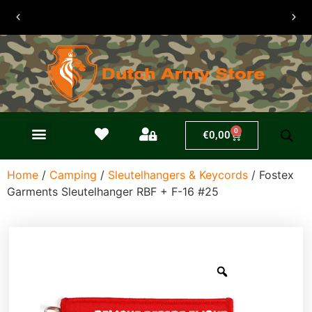
Verzendkosten
slechts €6,50
0
€
0,00
Home
/
Camping
/
Sleutelhangers & Keycords
/ Fostex
Garments Sleutelhanger RBF + F-16 #25