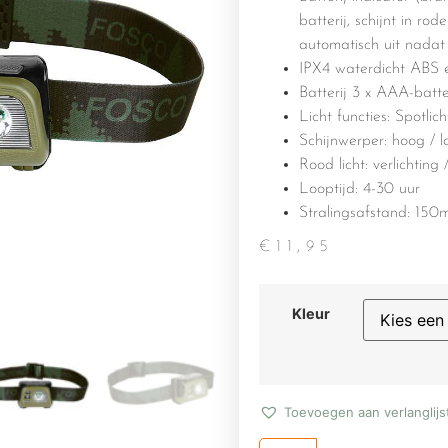
batterij, schijnt in rod
automatisch uit nadat
IPX4 waterdicht ABS e
Batterij 3 x AAA-batteri
Licht functies: Spotlic
Schijnwerper: hoog / 
Rood licht: verlichting / 
Looptijd: 4-30 uur
Stralingsafstand: 150m
€
11,95
Kleur
Toevoegen aan verlanglijs