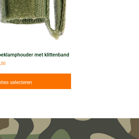
eklamphouder met klittenband
,30
ties selecteren