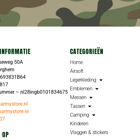
INFORMATIE
CATEGORIEËN
seweg 50A
Home
erghem
Airsoft
4693831B64
Legerkleding
4817
Emblemen
ummer – nl28ingb0101834675
Messen
armystore.nl
Tassen
armystore.nl
Camping
07
Kinderen
Vlaggen & stickers
 OP