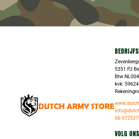
BEDRIJFS
Zevenberg
5351 PJ B
Btw NL00
kvk: 5962
Rekeningn
www.dutch
info@dutch
06-572537
VOLG ONS