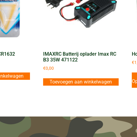
 CR1632
IMAXRC Batterij oplader Imax RC
Ho
B3 35W 471122
€
1
€
0,00
inkelwagen
Op
Toevoegen aan winkelwagen