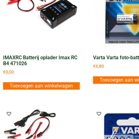
IMAXRC Batterij oplader Imax RC
Varta Varta foto-bat
B4 471026
€
6,80
€
0,00
Toevoegen aan w
Toevoegen aan winkelwagen