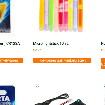
terij CR123A
Micro lightstick 10 st.
Ho
€
2,75
€
1
inkelwagen
Toevoegen aan winkelwagen
Op