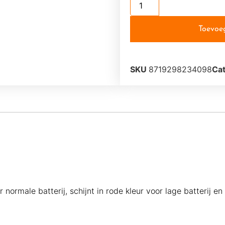
Toevoe
SKU
8719298234098
Ca
or normale batterij, schijnt in rode kleur voor lage batterij e