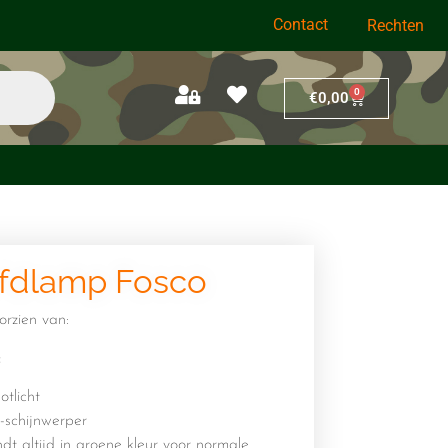
Contact
Rechten
0
€
0,00
ofdlamp Fosco
orzien van:
:
tlicht
schijnwerper
ndt altijd in groene kleur voor normale