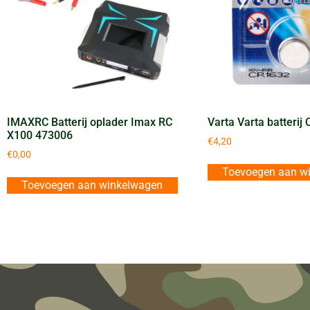
IMAXRC Batterij oplader Imax RC
Varta Varta batterij
X100 473006
€
4,20
€
0,00
Toevoegen aan w
Toevoegen aan winkelwagen