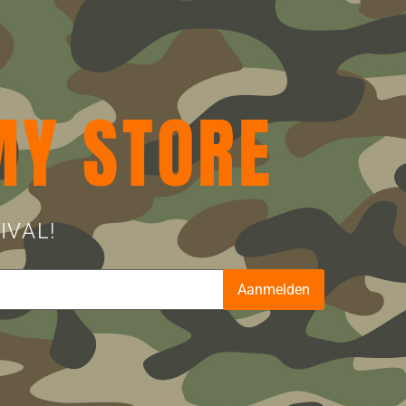
MY STORE
IVAL!
Aanmelden