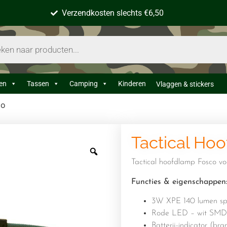
Verzendkosten slechts €6,50
en
Tassen
Camping
Kinderen
Vlaggen & stickers
co
Tactical Ho
Tactical hoofdlamp Fosco vo
Functies & eigenschappen
3W XPE 140 lumen spo
Rode LED – wit SMD-
Batterij-indicator (bra