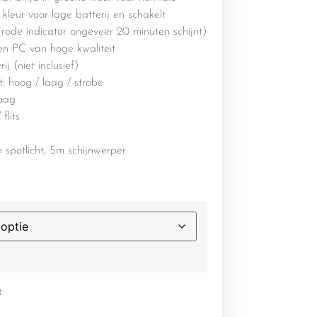
e kleur voor lage batterij en schakelt
 rode indicator ongeveer 20 minuten schijnt)
n PC van hoge kwaliteit
j (niet inclusief)
ht: hoog / laag / strobe
laag
flits
 spotlicht, 5m schijnwerper
t