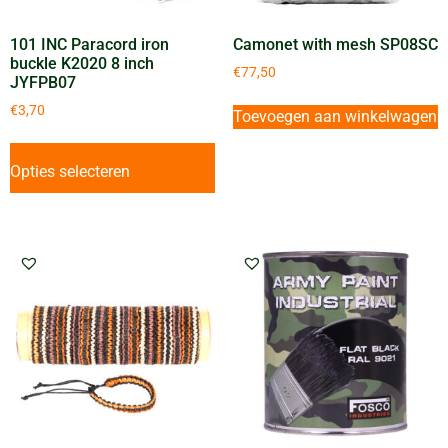
101 INC Paracord iron
Camonet with mesh SP08SC
buckle K2020 8 inch
€
77,50
JYFPB07
€
3,70
Toevoegen aan winkelwagen
Opties selecteren