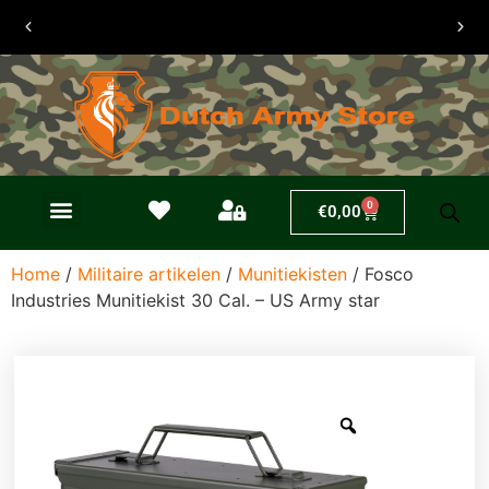
30 dagen
retouren
0
€
0,00
Home
/
Militaire artikelen
/
Munitiekisten
/ Fosco
Industries Munitiekist 30 Cal. – US Army star