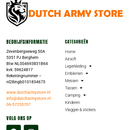
BEDRIJFSINFORMATIE
CATEGORIEËN
Zevenbergseweg 50A
Home
5351 PJ Berghem
Airsoft
Btw NL004693831B64
Legerkleding
kvk: 59624817
Emblemen
Rekeningnummer –
Messen
nl28ingb0101834675
Tassen
www.dutcharmystore.nl
Camping
info@dutcharmystore.nl
Kinderen
06-57253707
Vlaggen & stickers
VOLG ONS OP