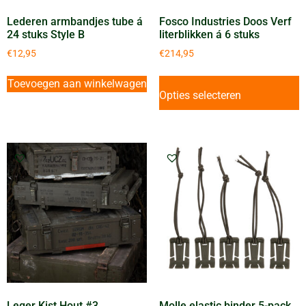
Lederen armbandjes tube á
Fosco Industries Doos Verf
24 stuks Style B
literblikken á 6 stuks
€
12,95
€
214,95
Toevoegen aan winkelwagen
Opties selecteren
Leger Kist Hout #3
Molle elastic binder 5-pack