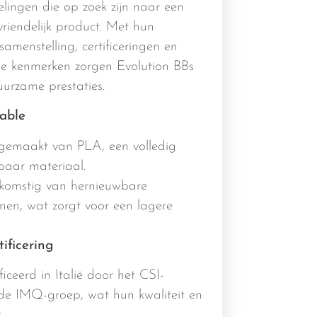
telingen die op zoek zijn naar een
riendelijk product. Met hun
amenstelling, certificeringen en
e kenmerken zorgen Evolution BBs
uurzame prestaties.
able
n gemaakt van PLA, een volledig
baar materiaal.
afkomstig van hernieuwbare
nen, wat zorgt voor een lagere
ificering
ficeerd in Italië door het CSI-
de IMQ-groep, wat hun kwaliteit en
.