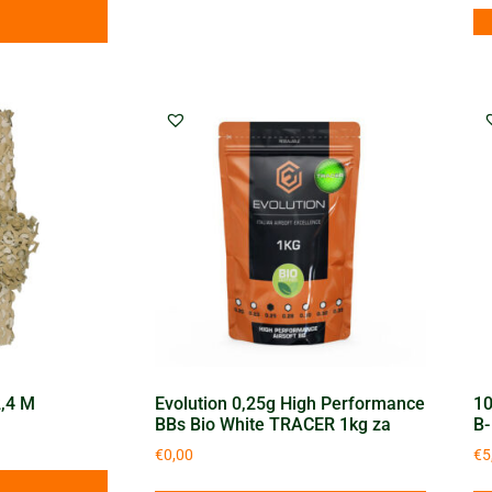
,4 M
Evolution 0,25g High Performance
10
BBs Bio White TRACER 1kg za
B-
€
0,00
€
5