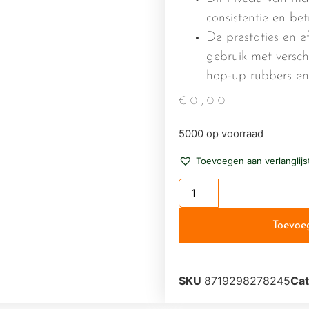
consistentie en be
De prestaties en eff
gebruik met versch
hop-up rubbers en 
€
0,00
5000 op voorraad
Toevoegen aan verlanglijs
Toevoe
SKU
8719298278245
Cat