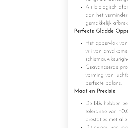
Als biologisch afb
aan het vermindere
gemakkelijk afbre
Perfecte Gladde Oppe
Het oppervlak van 
vrij van onvolkom
schietnauwkeurighe
Geavanceerde prod
vorming van luchtb
perfecte balans.
Maat en Precisie
De BBs hebben ee
tolerantie van ±0
prestaties met alle
Dit niveau van maa