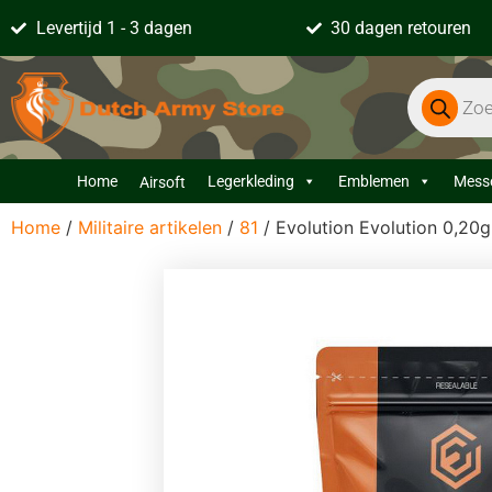
Levertijd 1 - 3 dagen
30 dagen retouren
Home
Legerkleding
Emblemen
Mess
Airsoft
Home
/
Militaire artikelen
/
81
/ Evolution Evolution 0,20