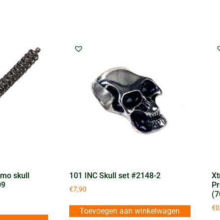
mo skull
101 INC Skull set #2148-2
Xt
09
Pr
€
7,90
(7
€
0
Toevoegen aan winkelwagen