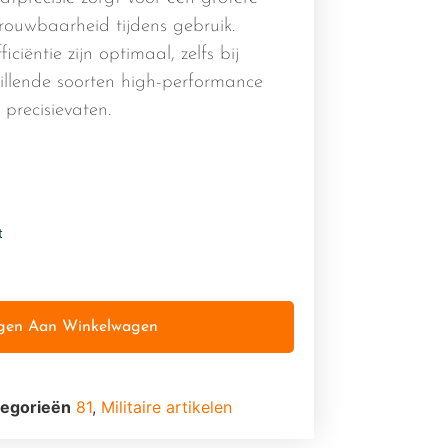
trouwbaarheid tijdens gebruik.
iciëntie zijn optimaal, zelfs bij
illende soorten high-performance
precisievaten.
t
gen Aan Winkelwagen
egorieën
81
,
Militaire artikelen