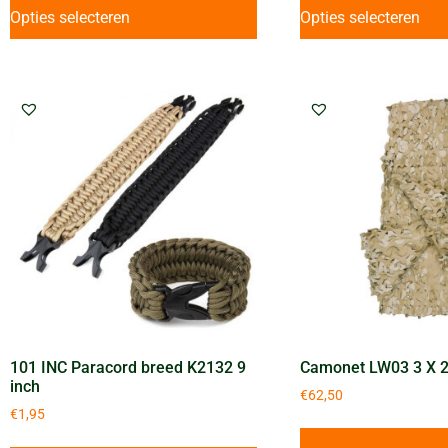
Opties selecteren
Opties selecteren
101 INC Paracord breed K2132 9
Camonet LW03 3 X 2
inch
€
62,50
€
1,95