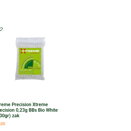
reme Precision Xtreme
ecision 0,23g BBs Bio White
00gr) zak
,00