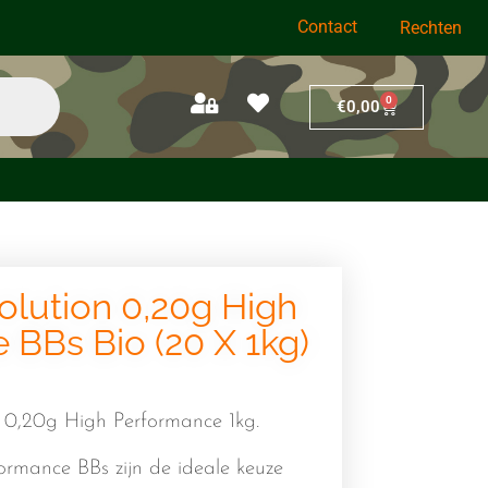
Contact
Rechten
0
€
0,00
olution 0,20g High
 BBs Bio (20 X 1kg)
 0,20g High Performance 1kg.
ormance BBs zijn de ideale keuze