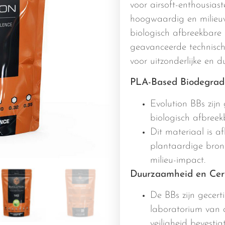
voor airsoft-enthousias
hoogwaardig en milieuv
biologisch afbreekbare s
geavanceerde technisch
voor uitzonderlijke en d
PLA-Based Biodegrad
Evolution BBs zij
biologisch afbreek
Dit materiaal is 
plantaardige bron
milieu-impact.
Duurzaamheid en Cert
De BBs zijn gecerti
laboratorium van 
veiligheid bevestigt