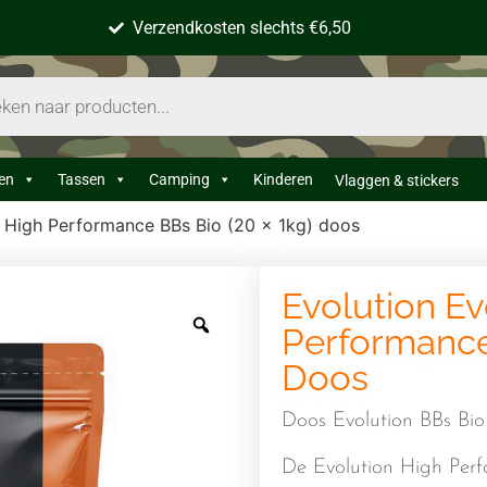
Verzendkosten slechts €6,50
en
Tassen
Camping
Kinderen
Vlaggen & stickers
g High Performance BBs Bio (20 x 1kg) doos
Evolution Ev
Performance
Doos
Doos Evolution BBs Bio
De Evolution High Perf