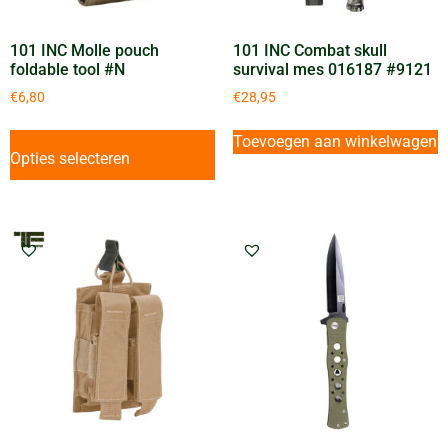
101 INC Molle pouch
101 INC Combat skull
foldable tool #N
survival mes 016187 #9121
€
6,80
€
28,95
Toevoegen aan winkelwagen
Opties selecteren