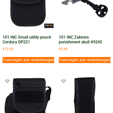
101 INC Small utility pouch
101 INC Zakmes
Cordura DP221
punishment skull #9245
€
12,50
€
5,95
Toevoegen aan winkelwagen
Toevoegen aan winkelwagen