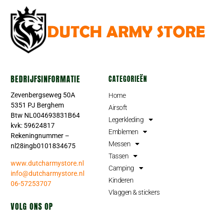
BEDRIJFSINFORMATIE
CATEGORIEËN
Zevenbergseweg 50A
Home
5351 PJ Berghem
Airsoft
Btw NL004693831B64
Legerkleding
kvk: 59624817
Emblemen
Rekeningnummer –
Messen
nl28ingb0101834675
Tassen
www.dutcharmystore.nl
Camping
info@dutcharmystore.nl
Kinderen
06-57253707
Vlaggen & stickers
VOLG ONS OP