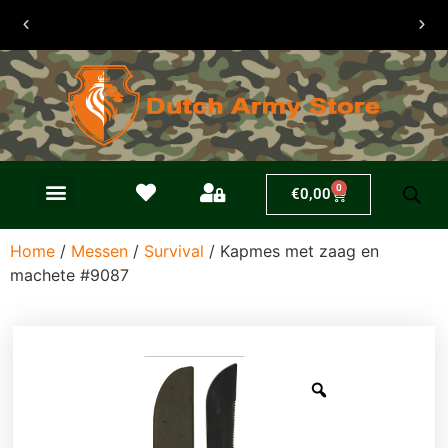
0
€
0,00
Home
/
Messen
/
Survival
/ Kapmes met zaag en
machete #9087