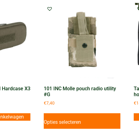
l Hardcase X3
101 INC Molle pouch radio utility
Ta
#G
ho
€
7,40
€
1
inkelwagen
Opties selecteren