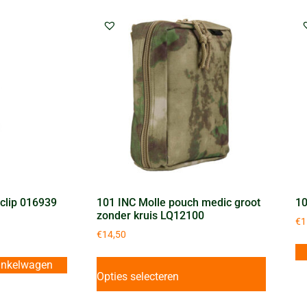
 clip 016939
101 INC Molle pouch medic groot
10
zonder kruis LQ12100
€
1
€
14,50
inkelwagen
Opties selecteren