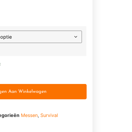
t
gen Aan Winkelwagen
egorieën
Messen
,
Survival