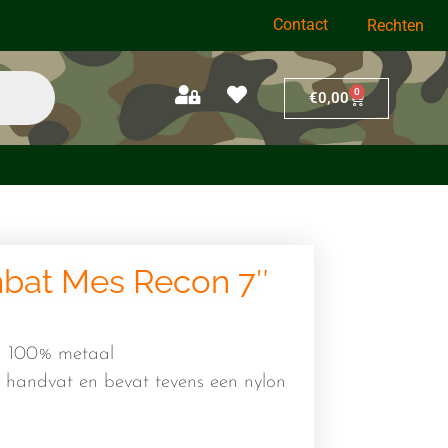
Contact
Rechten
0
€
0,00
bat Mes Recon 7″
n 100% metaal
n handvat en bevat tevens een nylon