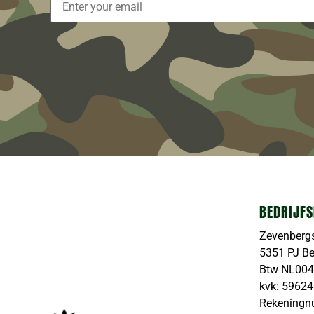
BEDRIJFS
Zevenberg
5351 PJ B
Btw NL00
kvk: 5962
Rekeningn