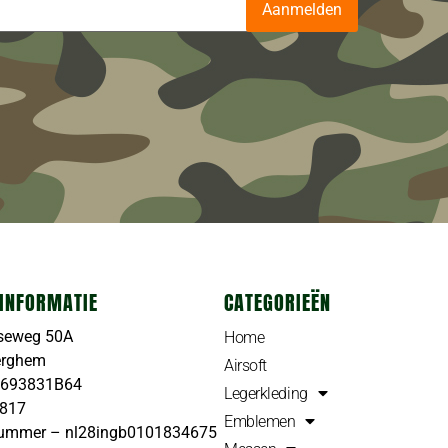
Aanmelden
INFORMATIE
CATEGORIEËN
seweg 50A
Home
erghem
Airsoft
4693831B64
Legerkleding
4817
Emblemen
ummer – nl28ingb0101834675