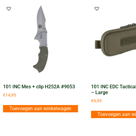
101 INC Mes + clip H252A #9053
101 INC EDC Tactica
– Large
€
14,95
€
9,95
Toevoegen aan winkelwagen
Toevoegen aan w