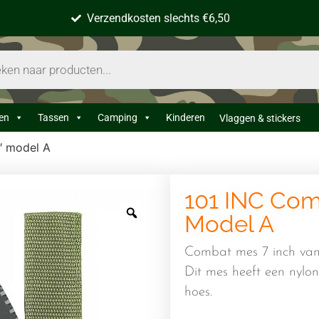
Verzendkosten slechts €6,50
en
Tassen
Camping
Kinderen
Vlaggen & stickers
″ model A
101 INC Com
Model A
Combat mes 7 inch va
Dit mes heeft een nylo
hoes.