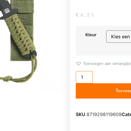
€
6,25
Kleur
Toevoegen aan verlanglijs
Toevoe
SKU
8719298119609
Cat