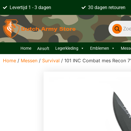
Levertijd 1 - 3 dagen
30 dagen retouren
Home
Legerkleding
Emblemen
Mess
Airsoft
Home
/
Messen
/
Survival
/ 101 INC Combat mes Recon 7