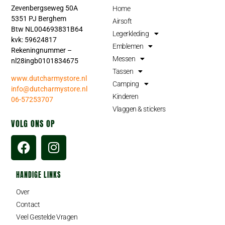
Zevenbergseweg 50A
Home
5351 PJ Berghem
Airsoft
Btw NL004693831B64
Legerkleding
kvk: 59624817
Emblemen
Rekeningnummer –
Messen
nl28ingb0101834675
Tassen
www.dutcharmystore.nl
Camping
info@dutcharmystore.nl
Kinderen
06-57253707
Vlaggen & stickers
VOLG ONS OP
HANDIGE LINKS
Over
Contact
Veel Gestelde Vragen