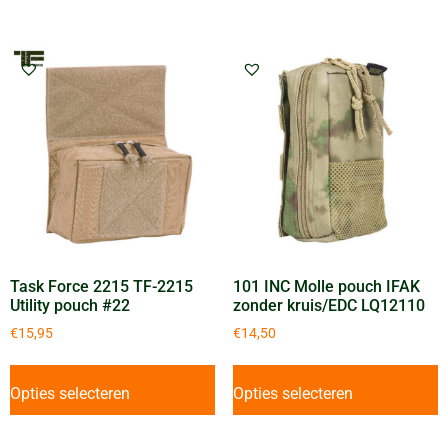
Task Force 2215 TF-2215
101 INC Molle pouch IFAK
Utility pouch #22
zonder kruis/EDC LQ12110
€
15,95
€
14,50
Opties selecteren
Opties selecteren