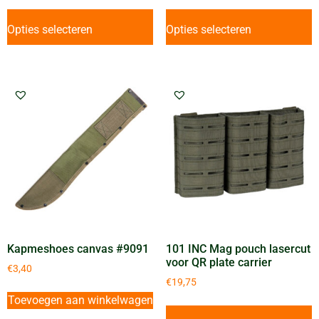
Opties selecteren
Opties selecteren
Kapmeshoes canvas #9091
101 INC Mag pouch lasercut
voor QR plate carrier
€
3,40
€
19,75
Toevoegen aan winkelwagen