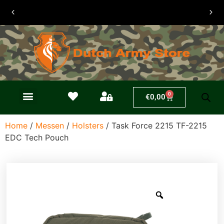
30 dagen
retouren
0
€
0,00
Home
/
Messen
/
Holsters
/ Task Force 2215 TF-2215
EDC Tech Pouch