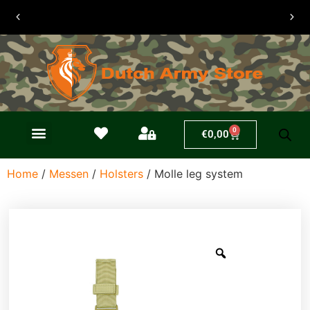
30 dagen
retouren
0
€
0,00
Home
/
Messen
/
Holsters
/ Molle leg system