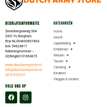
BEDRIJFSINFORMATIE
CATEGORIEËN
Zevenbergseweg 50A
Home
5351 PJ Berghem
Airsoft
Btw NL004693831B64
Legerkleding
kvk: 59624817
Emblemen
Rekeningnummer –
Messen
nl28ingb0101834675
Tassen
www.dutcharmystore.nl
Camping
info@dutcharmystore.nl
Kinderen
06-57253707
Vlaggen & stickers
VOLG ONS OP