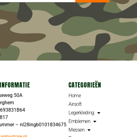
INFORMATIE
CATEGORIEËN
seweg 50A
Home
erghem
Airsoft
4693831B64
Legerkleding
4817
Emblemen
ummer – nl28ingb0101834675
Messen
armystore.nl