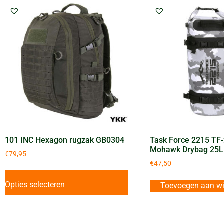
101 INC Hexagon rugzak GB0304
Task Force 2215 TF
Mohawk Drybag 25L
€
79,95
€
47,50
Opties selecteren
Toevoegen aan w