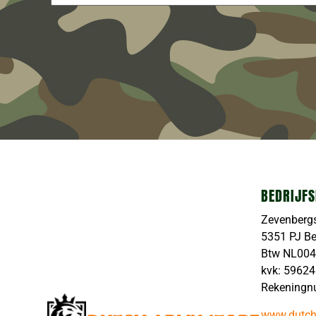
BEDRIJFS
Zevenberg
5351 PJ B
Btw NL00
kvk: 5962
Rekeningn
www.dutch