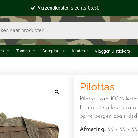
Verzendkosten slechts €6,50
en
Tassen
Camping
Kinderen
Vlaggen & stickers
Pilottas
Pilottas van 100% kato
Een grote pilotendraagt
op te bergen zoals kledi
Afmeting:
56 x 35 x 3