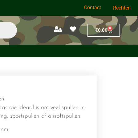
Contact
Rechten
0
€
0,00
en.
as die ideaal is om veel spullen in
ng, sportspullen of airsoftspullen.
5 cm