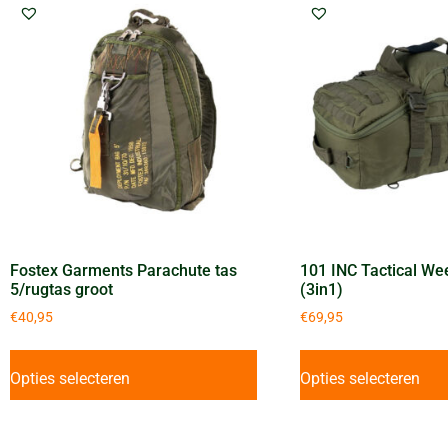
Fostex Garments Parachute tas
101 INC Tactical We
5/rugtas groot
(3in1)
€
40,95
€
69,95
Opties selecteren
Opties selecteren