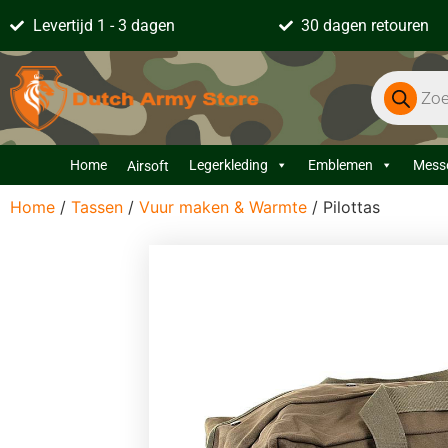
Levertijd 1 - 3 dagen
30 dagen retouren
Home
Legerkleding
Emblemen
Mess
Airsoft
Home
/
Tassen
/
Vuur maken & Warmte
/ Pilottas