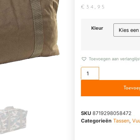
€
34,95
Kleur
Toevoegen aan verlanglijs
Toevoe
SKU
8719298058472
Categorieën
Tassen
,
Vu