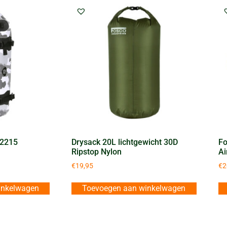
-2215
Drysack 20L lichtgewicht 30D
Fo
Ripstop Nylon
Ai
€
19,95
€
2
inkelwagen
Toevoegen aan winkelwagen