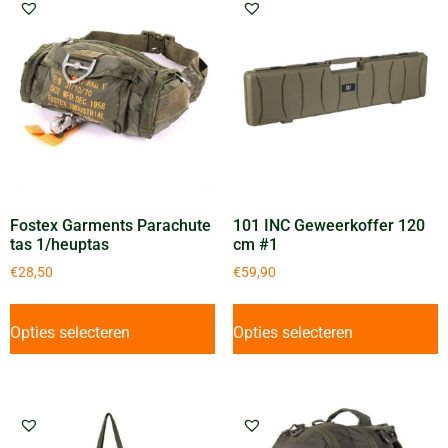
Fostex Garments Parachute
101 INC Geweerkoffer 120
tas 1/heuptas
cm #1
€
28,50
€
59,90
Opties selecteren
Opties selecteren