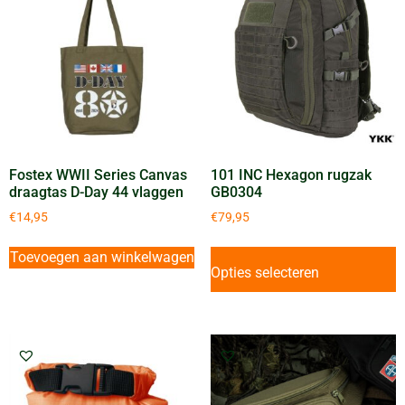
Fostex WWII Series Canvas
101 INC Hexagon rugzak
draagtas D-Day 44 vlaggen
GB0304
€
14,95
€
79,95
Toevoegen aan winkelwagen
Opties selecteren