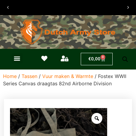
30 dagen
retouren
0
€
0,00
Home
/
Tassen
/
Vuur maken & Warmte
/ Fostex WWII
Series Canvas draagtas 82nd Airborne Division