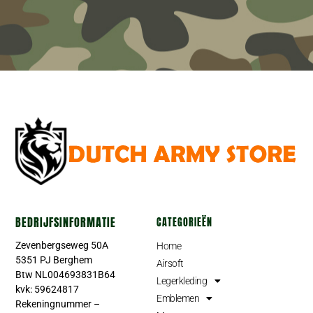
BEDRIJFSINFORMATIE
CATEGORIEËN
Zevenbergseweg 50A
Home
5351 PJ Berghem
Airsoft
Btw NL004693831B64
Legerkleding
kvk: 59624817
Emblemen
Rekeningnummer –