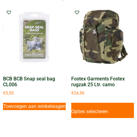
BCB BCB Snap seal bag
Fostex Garments Fostex
CL006
rugzak 25 Ltr. camo
€
5,55
€
24,50
Toevoegen aan winkelwagen
Opties selecteren