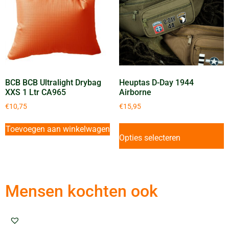
BCB BCB Ultralight Drybag
Heuptas D-Day 1944
XXS 1 Ltr CA965
Airborne
€
10,75
€
15,95
Toevoegen aan winkelwagen
Opties selecteren
Mensen kochten ook