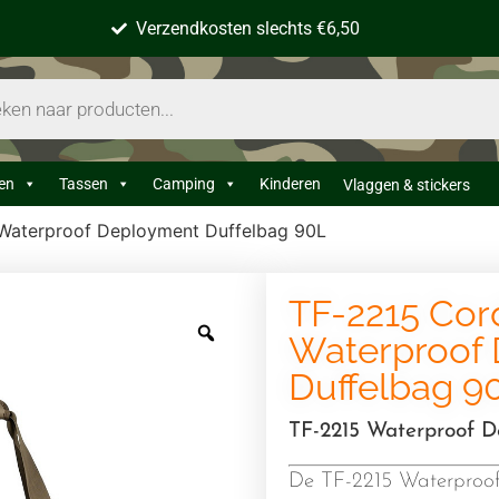
Verzendkosten slechts €6,50
en
Tassen
Camping
Kinderen
Vlaggen & stickers
Waterproof Deployment Duffelbag 90L
TF-2215 Cor
Waterproof
Duffelbag 9
TF-2215 Waterproof 
De TF-2215 Waterproof