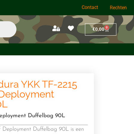
Contact
Rechten
0
€
0,00
dura YKK TF-2215
 Deployment
0L
Deployment Duffelbag 90L
 Deployment Duffelbag 90L is een