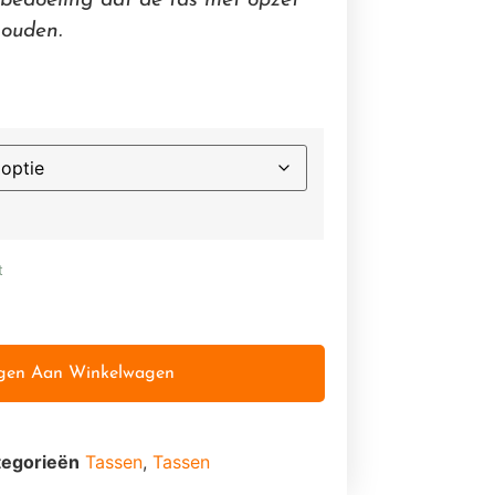
e bedoeling dat de tas met opzet
houden.
t
gen Aan Winkelwagen
tegorieën
Tassen
,
Tassen