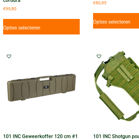
cordura
€
80,95
€
99,80
Opties selecteren
Opties selecteren
101 INC Geweerkoffer 120 cm #1
101 INC Shotgun po