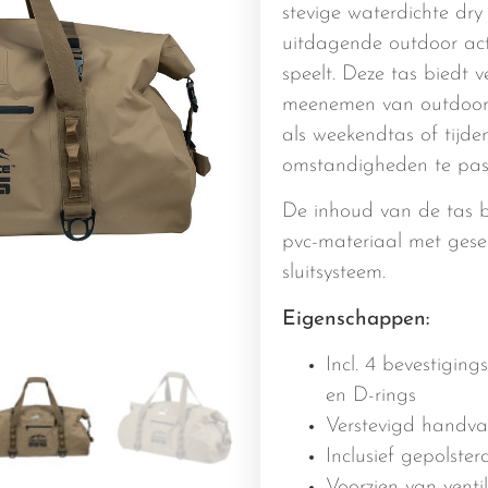
stevige waterdichte dr
uitdagende outdoor acti
speelt. Deze tas biedt 
meenemen van outdoor 
als weekendtas of tijde
omstandigheden te pas
De inhoud van de tas bl
pvc-materiaal met gese
sluitsysteem.
Eigenschappen:
Incl. 4 bevestigin
en D-rings
Verstevigd handva
Inclusief gepolst
Voorzien van venti