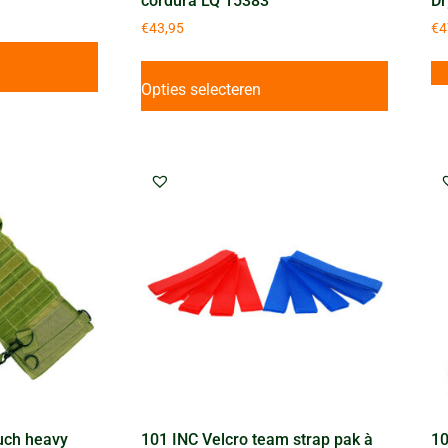
cordura LQ 15383
Dr
€
43,95
€
4
Opties selecteren
uch heavy
101 INC Velcro team strap pak à
10