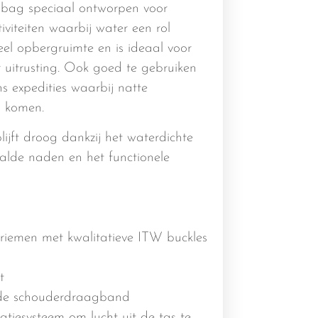
y bag speciaal ontworpen voor
viteiten waarbij water een rol
veel opbergruimte en is ideaal voor
uitrusting. Ook goed te gebruiken
ns expedities waarbij natte
 komen.
ijft droog dankzij het waterdichte
alde naden en het functionele
gsriemen met kwalitatieve ITW buckles
t
erde schouderdraagband
latiesysteem om lucht uit de tas te