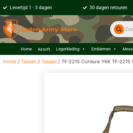
Levertijd 1 - 3 dagen
30 dagen retouren
Home
Legerkleding
Emblemen
Mess
Airsoft
Home
/
Tassen
/
Tassen
/ TF-2215 Cordura YKK TF-2215 