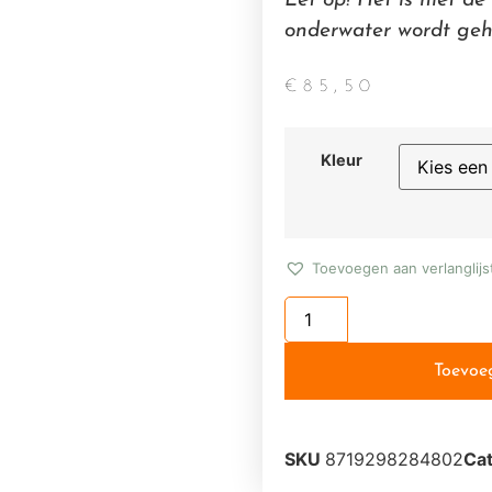
Let op! Het is niet d
onderwater wordt ge
€
85,50
Kleur
Toevoegen aan verlanglijs
Toevoe
SKU
8719298284802
Ca