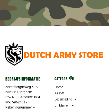
BEDRIJFSINFORMATIE
CATEGORIEËN
Zevenbergseweg 50A
Home
5351 PJ Berghem
Airsoft
Btw NL004693831B64
Legerkleding
kvk: 59624817
Emblemen
Rekeningnummer –