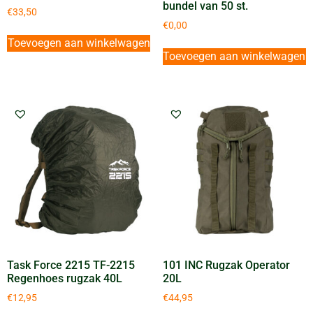
bundel van 50 st.
€
33,50
€
0,00
Toevoegen aan winkelwagen
Toevoegen aan winkelwagen
Task Force 2215 TF-2215
101 INC Rugzak Operator
Regenhoes rugzak 40L
20L
€
12,95
€
44,95