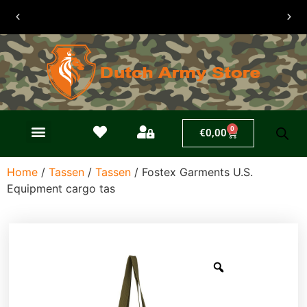
30 dagen
retouren
0
€
0,00
Home
/
Tassen
/
Tassen
/ Fostex Garments U.S.
Equipment cargo tas