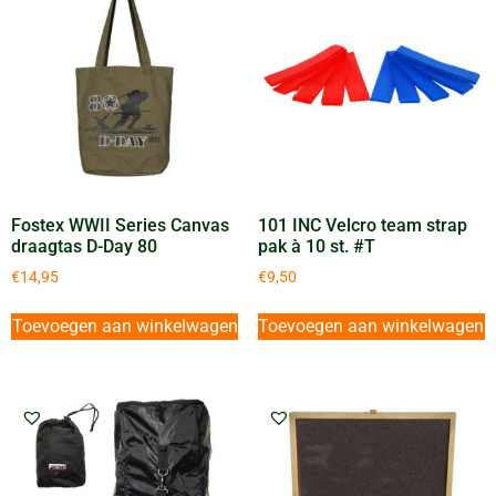
Fostex WWII Series Canvas
101 INC Velcro team strap
draagtas D-Day 80
pak à 10 st. #T
€
14,95
€
9,50
Toevoegen aan winkelwagen
Toevoegen aan winkelwagen