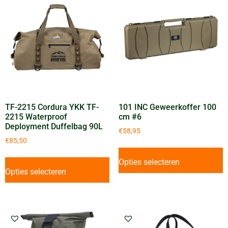
TF-2215 Cordura YKK TF-
101 INC Geweerkoffer 100
2215 Waterproof
cm #6
Deployment Duffelbag 90L
€
58,95
€
85,50
Opties selecteren
Opties selecteren