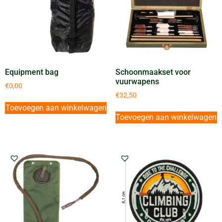
Equipment bag
Schoonmaakset voor
vuurwapens
€
0,00
€
32,50
Toevoegen aan winkelwagen
Toevoegen aan winkelwagen