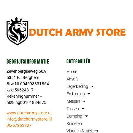
BEDRIJFSINFORMATIE
CATEGORIEËN
Zevenbergseweg 50A
Home
5351 PJ Berghem
Airsoft
Btw NL004693831B64
Legerkleding
kvk: 59624817
Emblemen
Rekeningnummer –
Messen
nl28ingb0101834675
Tassen
www.dutcharmystore.nl
Camping
info@dutcharmystore.nl
Kinderen
06-57253707
Vlaggen & stickers