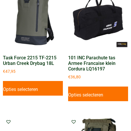
Task Force 2215 TF-2215
101 INC Parachute tas
Urban Creek Drybag 18L
Armee Francaise klein
Cordura LQ16197
€
47,95
€
36,80
Opties selecteren
Opties selecteren