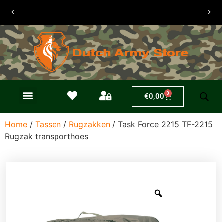
30 dagen
retouren
0
€
0,00
Home
/
Tassen
/
Rugzakken
/ Task Force 2215 TF-2215
Rugzak transporthoes