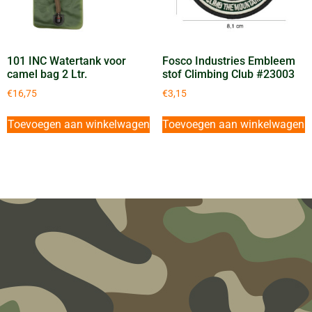
101 INC Watertank voor
Fosco Industries Embleem
camel bag 2 Ltr.
stof Climbing Club #23003
€
16,75
€
3,15
Toevoegen aan winkelwagen
Toevoegen aan winkelwagen