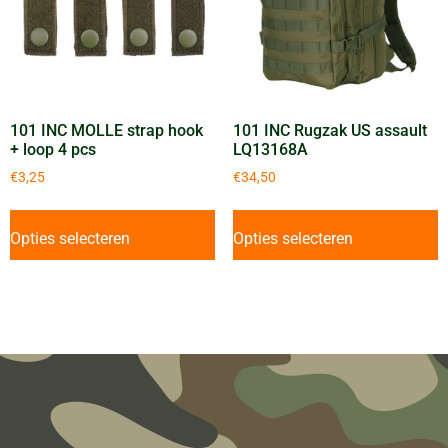
101 INC MOLLE strap hook
101 INC Rugzak US assault
+ loop 4 pcs
LQ13168A
€
3,25
€
34,50
Opties selecteren
Opties selecteren