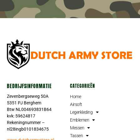
BEDRIJFSINFORMATIE
CATEGORIEËN
Zevenbergseweg 50A
Home
5351 PJ Berghem
Airsoft
Btw NL004693831B64
Legerkleding
kvk: 59624817
Emblemen
Rekeningnummer –
Messen
nl28ingb0101834675
Tassen