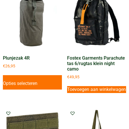
Plunjezak 4R
Fostex Garments Parachute
tas 6/rugtas klein night
€
26,95
camo
€
49,95
Opties selecteren
Toevoegen aan winkelwagen