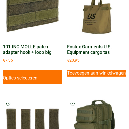
101 INC MOLLE patch
Fostex Garments U.S.
adapter hook + loop big
Equipment cargo tas
€
7,35
€
20,95
Toevoegen aan winkelwagen
Opties selecteren