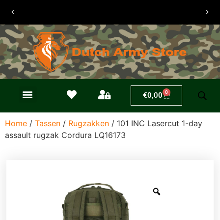
30 dagen
retouren
0
€
0,00
Home
/
Tassen
/
Rugzakken
/ 101 INC Lasercut 1-day
assault rugzak Cordura LQ16173