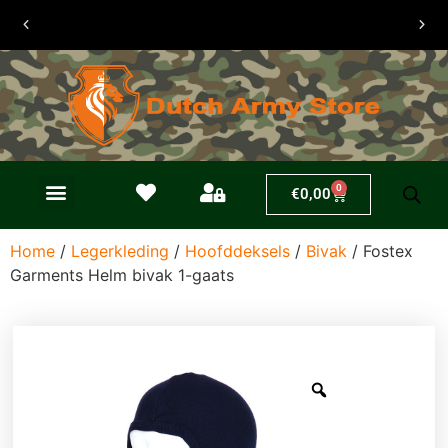
30 dagen
retouren
0
€
0,00
Home
/
Legerkleding
/
Hoofddeksels
/
Bivak
/ Fostex
Garments Helm bivak 1-gaats