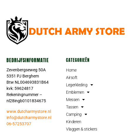
BEDRIJFSINFORMATIE
CATEGORIEËN
Zevenbergseweg 50A
Home
5351 PJ Berghem
Airsoft
Btw NL004693831B64
Legerkleding
kvk: 59624817
Emblemen
Rekeningnummer –
Messen
nl28ingb0101834675
Tassen
www.dutcharmystore.nl
Camping
info@dutcharmystore.nl
Kinderen
06-57253707
Vlaggen & stickers