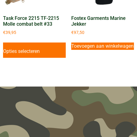
Task Force 2215 TF-2215
Fostex Garments Marine
Molle combat belt #33
Jekker
€
39,95
€
97,50
Toevoegen aan winkelwagen
Opties selecteren