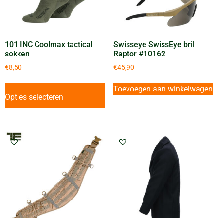
101 INC Coolmax tactical
Swisseye SwissEye bril
sokken
Raptor #10162
€
8,50
€
45,90
Toevoegen aan winkelwagen
Opties selecteren