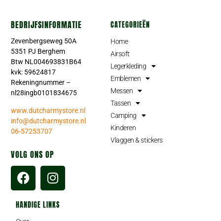
BEDRIJFSINFORMATIE
CATEGORIEËN
Zevenbergseweg 50A
Home
5351 PJ Berghem
Airsoft
Btw NL004693831B64
Legerkleding
kvk: 59624817
Emblemen
Rekeningnummer –
Messen
nl28ingb0101834675
Tassen
www.dutcharmystore.nl
Camping
info@dutcharmystore.nl
Kinderen
06-57253707
Vlaggen & stickers
VOLG ONS OP
HANDIGE LINKS