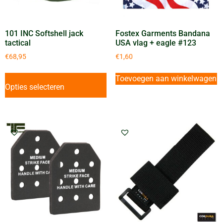
101 INC Softshell jack
Fostex Garments Bandana
tactical
USA vlag + eagle #123
€
68,95
€
1,60
Toevoegen aan winkelwagen
Opties selecteren