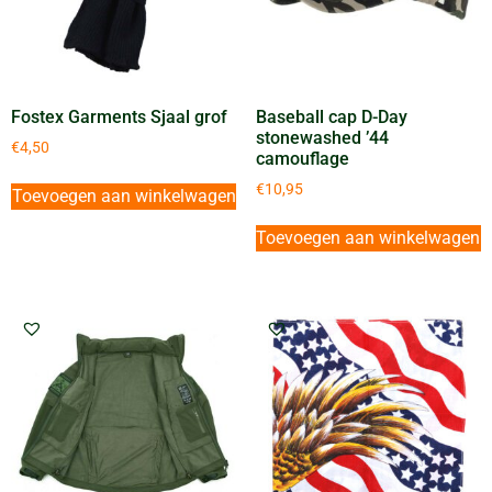
Fostex Garments Sjaal grof
Baseball cap D-Day
stonewashed ’44
€
4,50
camouflage
€
10,95
Toevoegen aan winkelwagen
Toevoegen aan winkelwagen