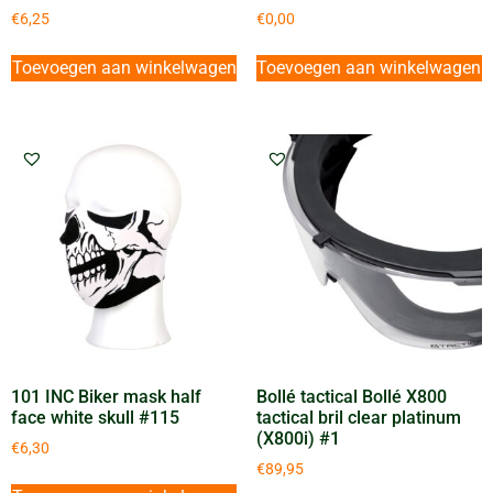
€
6,25
€
0,00
Toevoegen aan winkelwagen
Toevoegen aan winkelwagen
101 INC Biker mask half
Bollé tactical Bollé X800
face white skull #115
tactical bril clear platinum
(X800i) #1
€
6,30
€
89,95