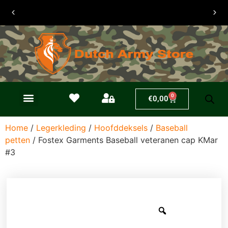
30 dagen
retouren
0
€
0,00
Home
/
Legerkleding
/
Hoofddeksels
/
Baseball
petten
/ Fostex Garments Baseball veteranen cap KMar
#3