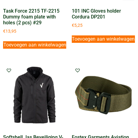
Task Force 2215 TF-2215
101 INC Gloves holder
Dummy foam plate with
Cordura DP201
holes (2 pcs) #29
€
5,25
€
13,95
Toevoegen aan winkelwagen
Toevoegen aan winkelwagen
Softshell Jas Beveiliging V-
Fostex Garments Aviation