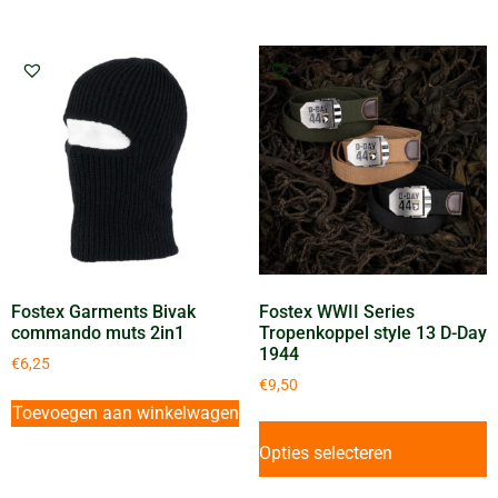
Fostex Garments Bivak
Fostex WWII Series
commando muts 2in1
Tropenkoppel style 13 D-Day
1944
€
6,25
€
9,50
Toevoegen aan winkelwagen
Opties selecteren