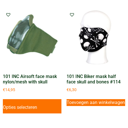
101 INC Airsoft face mask
101 INC Biker mask half
nylon/mesh with skull
face skull and bones #114
€
14,95
€
6,30
Toevoegen aan winkelwagen
Opties selecteren