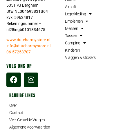
5351 PJ Berghem
Airsoft
Btw NL004693831B64
Legerkleding
kvk: 59624817
Emblemen
Rekeningnummer –
Messen
nl28ingb0101834675
Tassen
www.dutcharmystore.nl
Camping
info@dutcharmystore.nl
Kinderen
06-57253707
Vlaggen & stickers
VOLG ONS OP
HANDIGE LINKS
Over
Contact
Veel Gestelde Vragen
Algemene Voorwaarden