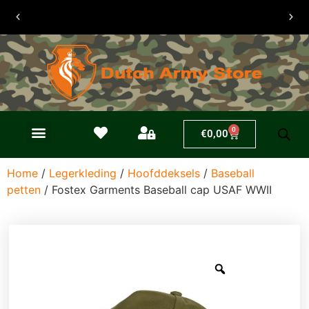
0
€
0,00
Home
/
Legerkleding
/
Hoofddeksels
/
Baseball
petten
/ Fostex Garments Baseball cap USAF WWII