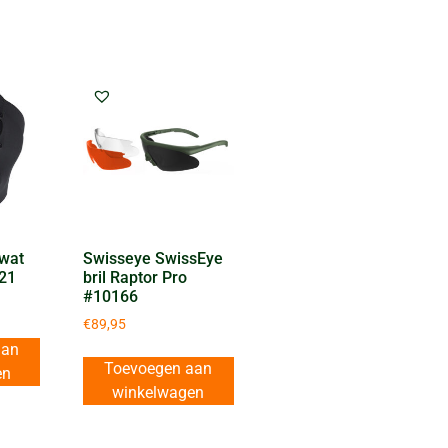
Swat
Swisseye SwissEye
21
bril Raptor Pro
#10166
€
89,95
aan
Toevoegen aan
en
winkelwagen