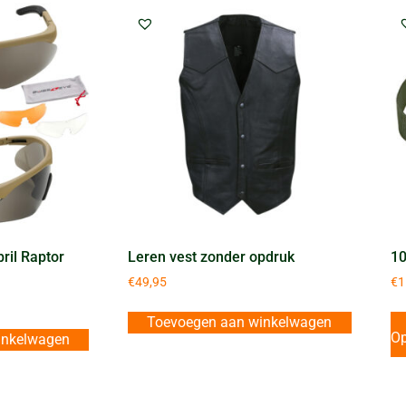
ril Raptor
Leren vest zonder opdruk
10
€
49,95
€
1
Toevoegen aan winkelwagen
Op
inkelwagen