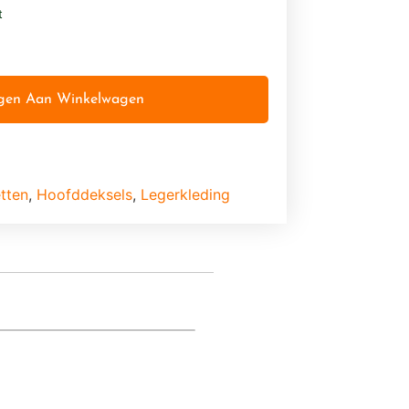
t
gen Aan Winkelwagen
tten
,
Hoofddeksels
,
Legerkleding