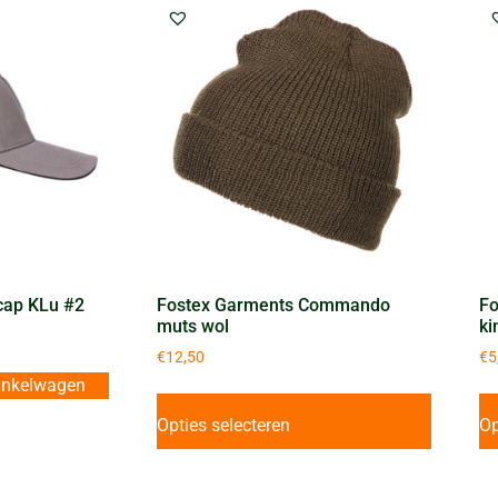
cap KLu #2
Fostex Garments Commando
Fo
muts wol
ki
€
12,50
€
5
inkelwagen
Opties selecteren
Op