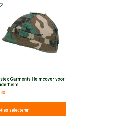
stex Garments Helmcover voor
nderhelm
,30
ties selecteren