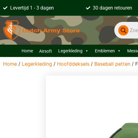
Levertijd 1 - 3 dagen
30 dagen retouren
Home
Legerkleding
Emblemen
Mess
Airsoft
Home
/
Legerkleding
/
Hoofddeksels
/
Baseball petten
/ F