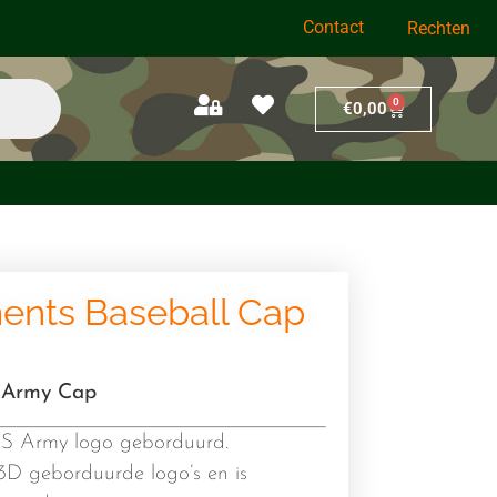
Contact
Rechten
0
€
0,00
ents Baseball Cap
 Army Cap
US Army logo geborduurd.
3D geborduurde logo’s en is