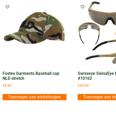
Fostex Garments Baseball cap
Swisseye SwissEye b
NLD stretch
#10162
€
8,40
€
45,90
Toevoegen aan winkelwagen
Toevoegen aan w