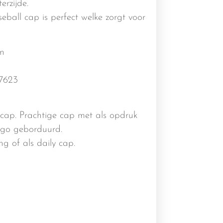
erzijde.
ball cap is perfect welke zorgt voor
n
7623
ap. Prachtige cap met als opdruk
ogo geborduurd.
g of als daily cap.