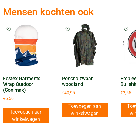
Mensen kochten ook
Fostex Garments
Poncho zwaar
Emble
Wrap Outdoor
woodland
Bullsh
(Coolmax)
€
40,95
€
2,55
€
6,50
Toevoegen aan
Toe
Toevoegen aan
winkelwagen
wi
winkelwagen