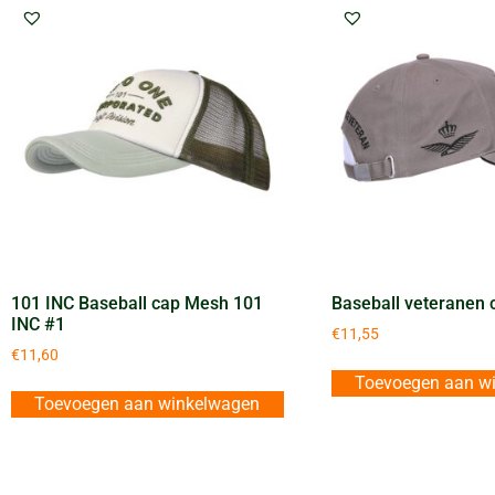
101 INC Baseball cap Mesh 101
Baseball veteranen 
INC #1
€
11,55
€
11,60
Toevoegen aan w
Toevoegen aan winkelwagen