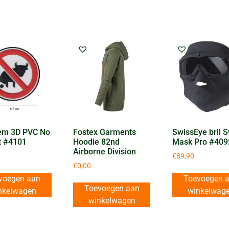
em 3D PVC No
Fostex Garments
SwissEye bril 
it #4101
Hoodie 82nd
Mask Pro #409
Airborne Division
€
89,90
€
0,00
voegen aan
Toevoegen 
Toevoegen aan
nkelwagen
winkelwag
winkelwagen