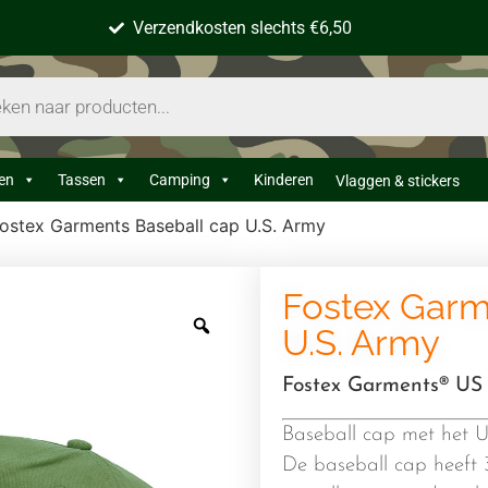
Verzendkosten slechts €6,50
en
Tassen
Camping
Kinderen
Vlaggen & stickers
ostex Garments Baseball cap U.S. Army
Fostex Garm
U.S. Army
Fostex Garments® US
Baseball cap met het 
De baseball cap heeft 