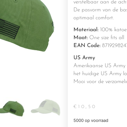
verstelbaar aan de acht
De pasvorm van de base
optimaal comfort.
Materiaal:
100% katoe
Maat:
One size fits all
EAN Code:
871929824
US Army
Amerikaanse US Army c
het huidige US Army l
Mooi voor de verzamelin
€
10,50
5000 op voorraad