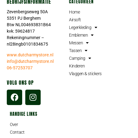
BEDRIJFSINFORMATIE
CATEGORIEËN
Zevenbergseweg 50A
Home
5351 PJ Berghem
Airsoft
Btw NL004693831B64
Legerkleding
kvk: 59624817
Emblemen
Rekeningnummer –
Messen
nl28ingb0101834675
Tassen
www.dutcharmystore.nl
Camping
info@dutcharmystore.nl
Kinderen
06-57253707
Vlaggen & stickers
VOLG ONS OP
HANDIGE LINKS
Over
Contact