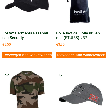
Fostex Garments Baseball
Bollé tactical Bollé brillen
cap Security
etui (ETUIFS) #37
€
8,50
€
3,95
Toevoegen aan winkelwagen
Toevoegen aan winkelwagen