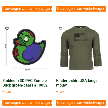
Toevoegen aan winkelwagen
Toevoegen aan winkelwagen
Embleem 3D PVC Zombie
Kinder t-shirt USA lange
Duck groen/paars #10052
mouw
€
2,35
€
13,50
Toevoegen aan winkelwagen
Toevoegen aan winkelwagen