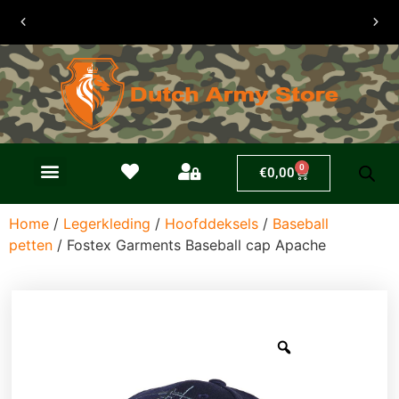
30 dagen
retouren
0
€
0,00
Home
/
Legerkleding
/
Hoofddeksels
/
Baseball
petten
/ Fostex Garments Baseball cap Apache