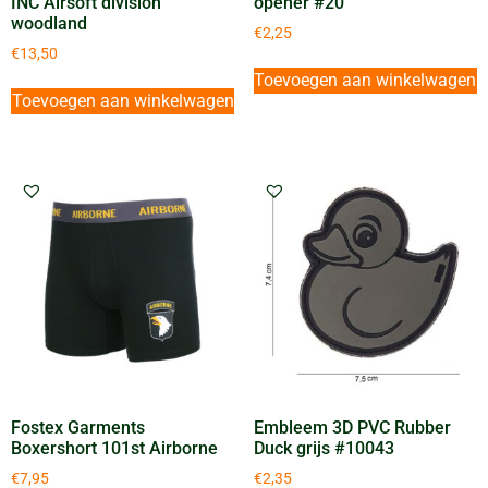
INC Airsoft division
opener #20
woodland
€
2,25
€
13,50
Toevoegen aan winkelwagen
Toevoegen aan winkelwagen
Fostex Garments
Embleem 3D PVC Rubber
Boxershort 101st Airborne
Duck grijs #10043
€
7,95
€
2,35