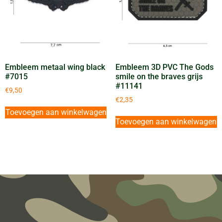
Embleem metaal wing black
Embleem 3D PVC The Gods
#7015
smile on the braves grijs
#11141
€
9,50
€
2,35
Toevoegen aan winkelwagen
Toevoegen aan winkelwagen