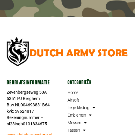
BEDRIJFSINFORMATIE
CATEGORIEËN
Zevenbergseweg 50A
Home
5351 PJ Berghem
Airsoft
Btw NL004693831B64
Legerkleding
kvk: 59624817
Emblemen
Rekeningnummer –
Messen
nl28ingb0101834675
Tassen
www.dutcharmystore.nl