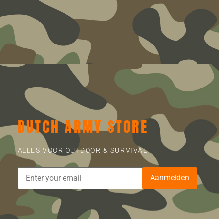
DUTCH ARMY STORE
ALLES VOOR OUTDOOR & SURVIVAL!
Aanmelden