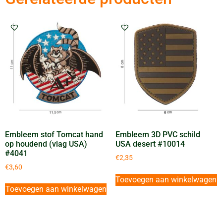
Embleem stof Tomcat hand
Embleem 3D PVC schild
op houdend (vlag USA)
USA desert #10014
#4041
€
2,35
€
3,60
Toevoegen aan winkelwagen
Toevoegen aan winkelwagen