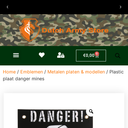
30 dagen
retouren
0
€
0,00
Home
/
Emblemen
/
Metalen platen & modellen
/ Plastic
plaat danger mines