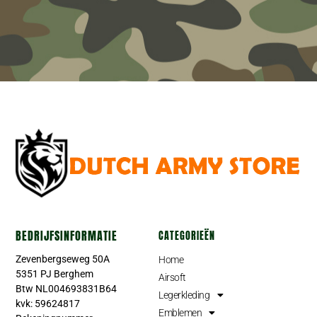
BEDRIJFSINFORMATIE
CATEGORIEËN
Zevenbergseweg 50A
Home
5351 PJ Berghem
Airsoft
Btw NL004693831B64
Legerkleding
kvk: 59624817
Emblemen