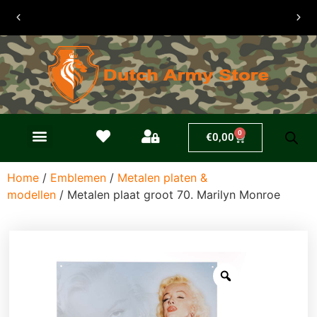
30 dagen
retouren
0
€
0,00
Home
/
Emblemen
/
Metalen platen &
modellen
/ Metalen plaat groot 70. Marilyn Monroe