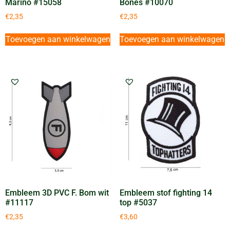
Marino #15058
Bones #10070
€
2,35
€
2,35
Toevoegen aan winkelwagen
Toevoegen aan winkelwagen
Embleem 3D PVC F. Bom wit
Embleem stof fighting 14
#11117
top #5037
€
2,35
€
3,60