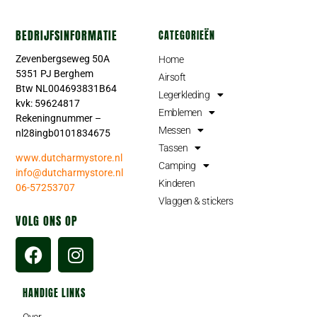
BEDRIJFSINFORMATIE
CATEGORIEËN
Zevenbergseweg 50A
Home
5351 PJ Berghem
Airsoft
Btw NL004693831B64
Legerkleding
kvk: 59624817
Emblemen
Rekeningnummer –
Messen
nl28ingb0101834675
Tassen
www.dutcharmystore.nl
Camping
info@dutcharmystore.nl
Kinderen
06-57253707
Vlaggen & stickers
VOLG ONS OP
HANDIGE LINKS