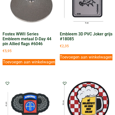
Fostex WWII Series
Embleem 3D PVC Joker grijs
Embleem metaal D-Day 44
#18085
pin Allied flags #6046
€
2,35
€
5,95
Toevoegen aan winkelwagen
Toevoegen aan winkelwagen