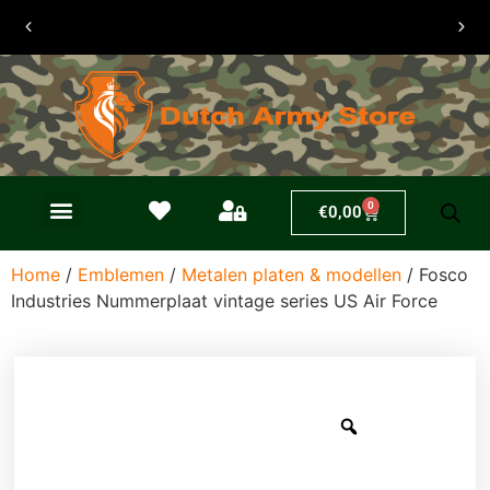
30 dagen
retouren
0
€
0,00
Home
/
Emblemen
/
Metalen platen & modellen
/ Fosco
Industries Nummerplaat vintage series US Air Force