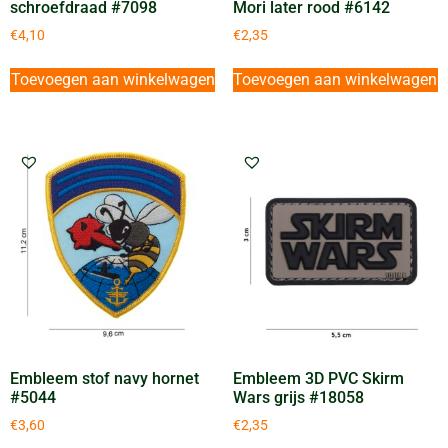
schroefdraad #7098
Mori later rood #6142
€
4,10
€
2,35
Toevoegen aan winkelwagen
Toevoegen aan winkelwagen
Embleem stof navy hornet
Embleem 3D PVC Skirm
#5044
Wars grijs #18058
€
3,60
€
2,35