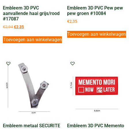
Embleem 3D PVC
Embleem 3D PVC Pew pew
aanvallende haai grijs/rood
pew groen #10084
#17087
€
2,35
€
2,94
€
2,35
Toevoegen aan winkelwagen
Toevoegen aan winkelwagen
Embleem metaal SECURITE
Embleem 3D PVC Memento