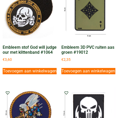
Embleem stof God will judge
Embleem 3D PVC ruiten aas
our met klittenband #1064
groen #19012
€
3,60
€
2,35
Toevoegen aan winkelwagen
Toevoegen aan winkelwagen