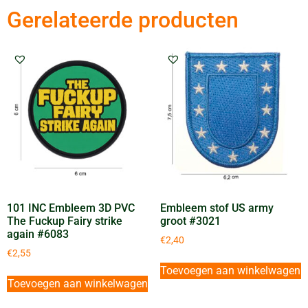
Gerelateerde producten
101 INC Embleem 3D PVC
Embleem stof US army
The Fuckup Fairy strike
groot #3021
again #6083
€
2,40
€
2,55
Toevoegen aan winkelwagen
Toevoegen aan winkelwagen