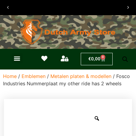
30 dagen
retouren
0
€
0,00
Home
/
Emblemen
/
Metalen platen & modellen
/ Fosco
Industries Nummerplaat my other ride has 2 wheels