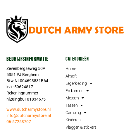
BEDRIJFSINFORMATIE
CATEGORIEËN
Zevenbergseweg 50A
Home
5351 PJ Berghem
Airsoft
Btw NL004693831B64
Legerkleding
kvk: 59624817
Emblemen
Rekeningnummer –
Messen
nl28ingb0101834675
Tassen
www.dutcharmystore.nl
Camping
info@dutcharmystore.nl
Kinderen
06-57253707
Vlaggen & stickers