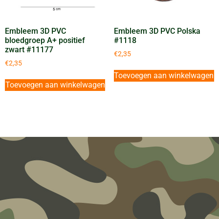
Embleem 3D PVC
Embleem 3D PVC Polska
bloedgroep A+ positief
#1118
zwart #11177
€
2,35
€
2,35
Toevoegen aan winkelwagen
Toevoegen aan winkelwagen