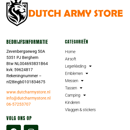
BEDRIJFSINFORMATIE
CATEGORIEËN
Zevenbergseweg 50A
Home
5351 PJ Berghem
Airsoft
Btw NL004693831B64
Legerkleding
kvk: 59624817
Emblemen
Rekeningnummer –
Messen
nl28ingb0101834675
Tassen
www.dutcharmystore.nl
Camping
info@dutcharmystore.nl
Kinderen
06-57253707
Vlaggen & stickers
VOLG ONS OP