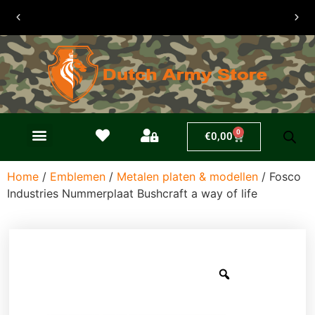
30 dagen
retouren
0
€
0,00
Home
/
Emblemen
/
Metalen platen & modellen
/ Fosco
Industries Nummerplaat Bushcraft a way of life